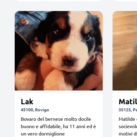
Lak
Mati
45100, Rovigo
35125, P
Bovaro del bernese molto docile
Matilde 
buono e affidabile, ha 11 anni ed è
socievol
un vero dormiglione
motivi d