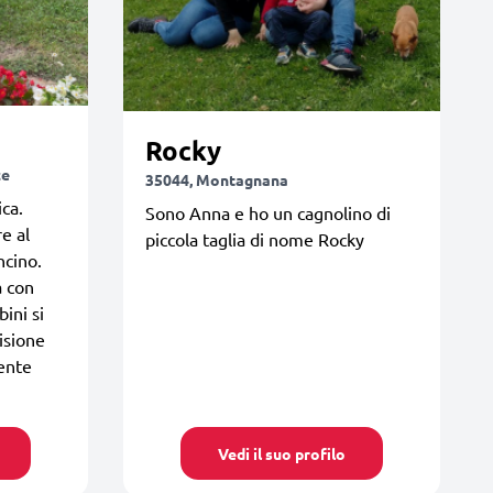
Rocky
ce
35044, Montagnana
ca.
Sono Anna e ho un cagnolino di
e al
piccola taglia di nome Rocky
ncino.
a con
bini si
isione
mente
Vedi il suo profilo