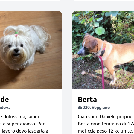
lde
Berta
adova
35030, Veggiano
è dolcissima, super
Ciao sono Daniele propriet
e e super gioiosa. Per
Berta cane femmina di 4 
i lavoro devo lasciarla a
meticcia peso 12 kg ,mite,