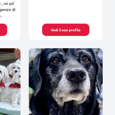
i , un po'
igenze di
 .
Vedi il suo profilo