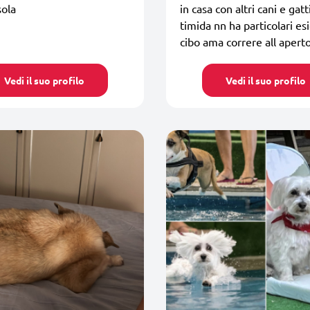
sola
in casa con altri cani e gatt
timida nn ha particolari es
cibo ama correre all aperto
Vedi il suo profilo
Vedi il suo profilo