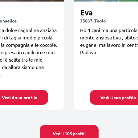
Eva
onselice
35037, Teolo
 una dolce cagnolina anziana
Ho 4 cani ma una particola
ni di taglia medio piccola
mente ansiosa Eva , abito s
la compagnia e le coccole.
euganei ma lavoro in cent
o presa in canile io e mio
Padova
ei è salita tra le mie
e da allora siamo una
.
Vedi il suo profilo
Vedi il suo profilo
Vedi i 105 profili