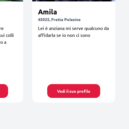
Amila
45025, Fratta Polesine
re
Lei è anziana mi serve qualcuno da
ui colli
affidarla se io non ci sono
ro a
Vedi il suo profilo