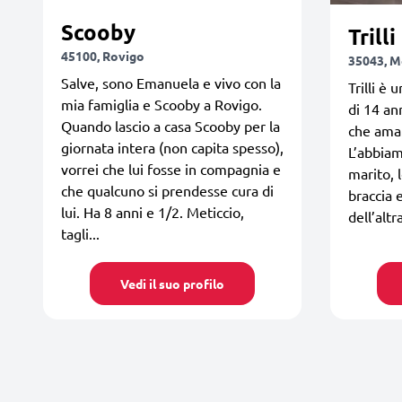
Scooby
Trilli
45100, Rovigo
35043, M
Salve, sono Emanuela e vivo con la
Trilli è
mia famiglia e Scooby a Rovigo.
di 14 an
Quando lascio a casa Scooby per la
che ama 
giornata intera (non capita spesso),
L’abbiam
vorrei che lui fosse in compagnia e
marito, l
che qualcuno si prendesse cura di
braccia 
lui. Ha 8 anni e 1/2. Meticcio,
dell’altra
tagli...
Vedi il suo profilo