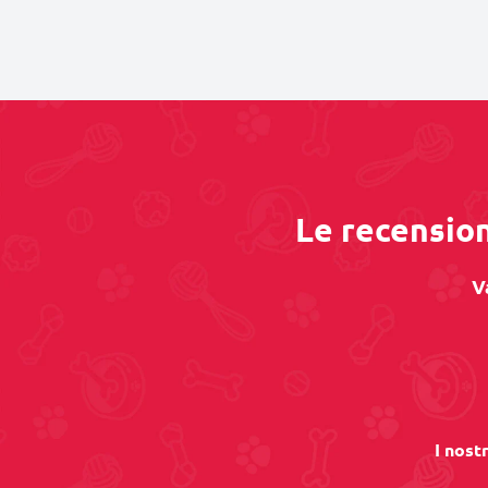
Le recension
V
I nost