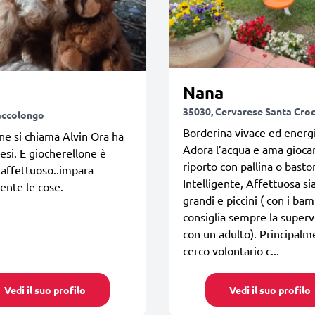
Nana
35030, Cervarese Santa Cro
accolongo
Borderina vivace ed energi
ane si chiama Alvin Ora ha
Adora l’acqua e ama giocar
esi. E giocherellone è
riporto con pallina o basto
 affettuoso..impara
Intelligente, Affettuosa si
nte le cose.
grandi e piccini ( con i bam
consiglia sempre la superv
con un adulto). Principal
cerco volontario c...
Vedi il suo profilo
Vedi il suo profilo