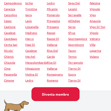
Campodenno
Ischia
Ledro
Sega Dei
Falesina
Canezza
Trentina
Pilcante
Lessini
Vignole
Canzolino
Isera
Pomarolo
Serravalle
Vigo
Casez
Lavis
Pregasina
All'Adige
Anaunia
Castione
Lizzanella
Pressano
Serso
Vigo Di Ton
Cavalese
Madrano
Raossi
Sfruz
Vigolo
Cavedago
Marco
Raossi Di
Spormaggiore
Vattaro
Centa San
Masi Di
Vallarsa
Sporminore
Villa
Nicolo'
Cavalese
Riva Del
Tavon
Lagarina
Chienis
Mechel
Garda
Tenno
Volano
Chizzola
Mezzolombardo
Riva Di
Terragnolo
Cima
Migazzone
Vallarsa
Tiarno Di
Paganella
Molina Di
Romagnano
Sopra
Cimone
Ledro
Romeno
Tiarno Di
Diventa membro