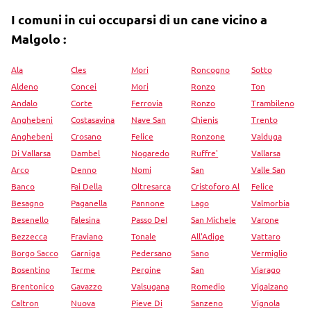
I comuni in cui occuparsi di un cane vicino a
Malgolo :
Ala
Cles
Mori
Roncogno
Sotto
Aldeno
Concei
Mori
Ronzo
Ton
Andalo
Corte
Ferrovia
Ronzo
Trambileno
Anghebeni
Costasavina
Nave San
Chienis
Trento
Anghebeni
Crosano
Felice
Ronzone
Valduga
Di Vallarsa
Dambel
Nogaredo
Ruffre'
Vallarsa
Arco
Denno
Nomi
San
Valle San
Banco
Fai Della
Oltresarca
Cristoforo Al
Felice
Besagno
Paganella
Pannone
Lago
Valmorbia
Besenello
Falesina
Passo Del
San Michele
Varone
Bezzecca
Fraviano
Tonale
All'Adige
Vattaro
Borgo Sacco
Garniga
Pedersano
Sano
Vermiglio
Bosentino
Terme
Pergine
San
Viarago
Brentonico
Gavazzo
Valsugana
Romedio
Vigalzano
Caltron
Nuova
Pieve Di
Sanzeno
Vignola