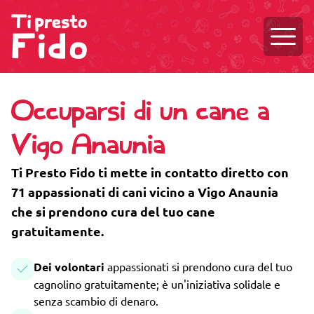
Aprire
Occuparsi di un cane a
Vigo Anaunia
Ti Presto Fido ti mette in contatto diretto con
71 appassionati di cani vicino a Vigo Anaunia
che si prendono cura del tuo cane
gratuitamente.
Dei volontari
appassionati si prendono cura del tuo
cagnolino gratuitamente; è un'iniziativa solidale e
senza scambio di denaro.