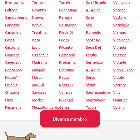
Brentonico
Terme
Tonale
San Michele
Valmorbia
Caltron
Gavazzo
Pedersano
All'Adige
Varone
Campodenno
Nuova
Pergine
Sano
Vattaro
Canezza
Ischia
Valsugana
San
Vermiglio
Canzolino
Trentina
Pieve Di
Romedio
Viarago
Casez
Isera
Ledro
Sanzeno
Vigalzano
Castione
Lavis
Pilcante
Sega Dei
Vignola
Cavalese
Lizzanella
Pomarolo
Lessini
Falesina
Cavedago
Madrano
Pregasina
Serravalle
Vignole
Centa San
Malgolo
Pressano
All'Adige
Vigo Di Ton
Nicolo'
Marco
Raossi
Serso
Vigolo
Chienis
Masi Di
Raossi Di
Sfruz
Vattaro
Chizzola
Cavalese
Vallarsa
Spormaggiore
Villa
Cima
Mechel
Riva Del
Sporminore
Lagarina
Paganella
Mezzolombardo
Garda
Tavon
Volano
Diventa membro