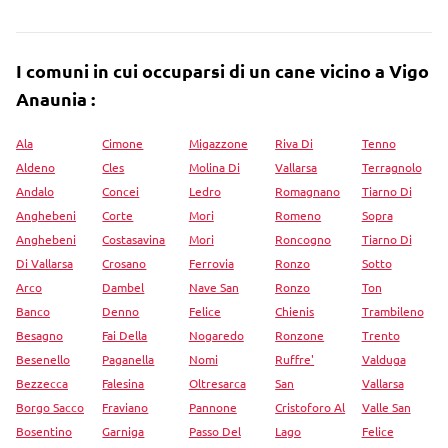
I comuni in cui occuparsi di un cane vicino a Vigo
Anaunia :
Ala
Cimone
Migazzone
Riva Di
Tenno
Aldeno
Cles
Molina Di
Vallarsa
Terragnolo
Andalo
Concei
Ledro
Romagnano
Tiarno Di
Anghebeni
Corte
Mori
Romeno
Sopra
Anghebeni
Costasavina
Mori
Roncogno
Tiarno Di
Di Vallarsa
Crosano
Ferrovia
Ronzo
Sotto
Arco
Dambel
Nave San
Ronzo
Ton
Banco
Denno
Felice
Chienis
Trambileno
Besagno
Fai Della
Nogaredo
Ronzone
Trento
Besenello
Paganella
Nomi
Ruffre'
Valduga
Bezzecca
Falesina
Oltresarca
San
Vallarsa
Borgo Sacco
Fraviano
Pannone
Cristoforo Al
Valle San
Bosentino
Garniga
Passo Del
Lago
Felice