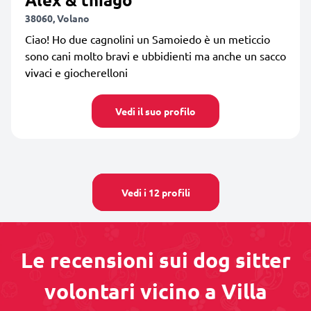
38060, Volano
Ciao! Ho due cagnolini un Samoiedo è un meticcio
sono cani molto bravi e ubbidienti ma anche un sacco
vivaci e giocherelloni
Vedi il suo profilo
Vedi i 12 profili
Le recensioni sui dog sitter
volontari vicino a Villa