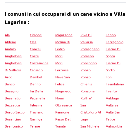
I comuni in cui occuparsi di un cane vicino a Villa
Lagarina :
Ala
Cimone
Migazzone
Riva Di
Tenno
Aldeno
Cles
Molina Di
Vallarsa
Terragnolo
Andalo
Concei
Ledro
Romagnano
Tiarno Di
Anghebeni
Corte
Mori
Romeno
Sopra
Anghebeni
Costasavina
Mori
Roncogno
Tiarno Di
Di Vallarsa
Crosano
Ferrovia
Ronzo
Sotto
Arco
Dambel
Nave San
Ronzo
Ton
Banco
Denno
Felice
Chienis
Trambileno
Besagno
Fai Della
Nogaredo
Ronzone
Trento
Besenello
Paganella
Nomi
Ruffre'
Valduga
Bezzecca
Falesina
Oltresarca
San
Vallarsa
Borgo Sacco
Fraviano
Pannone
Cristoforo Al
Valle San
Bosentino
Garniga
Passo Del
Lago
Felice
Brentonico
Terme
Tonale
San Michele
Valmorbia