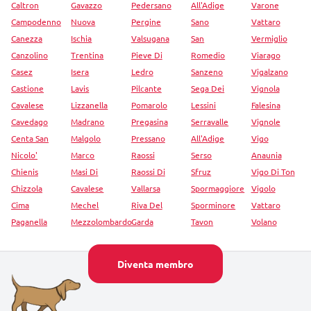
Caltron
Gavazzo
Pedersano
All'Adige
Varone
Campodenno
Nuova
Pergine
Sano
Vattaro
Canezza
Ischia
Valsugana
San
Vermiglio
Canzolino
Trentina
Pieve Di
Romedio
Viarago
Casez
Isera
Ledro
Sanzeno
Vigalzano
Castione
Lavis
Pilcante
Sega Dei
Vignola
Cavalese
Lizzanella
Pomarolo
Lessini
Falesina
Cavedago
Madrano
Pregasina
Serravalle
Vignole
Centa San
Malgolo
Pressano
All'Adige
Vigo
Nicolo'
Marco
Raossi
Serso
Anaunia
Chienis
Masi Di
Raossi Di
Sfruz
Vigo Di Ton
Chizzola
Cavalese
Vallarsa
Spormaggiore
Vigolo
Cima
Mechel
Riva Del
Sporminore
Vattaro
Paganella
Mezzolombardo
Garda
Tavon
Volano
Diventa membro