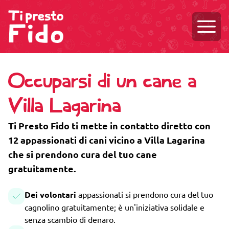
Aprire
Occuparsi di un cane a
Villa Lagarina
Ti Presto Fido ti mette in contatto diretto con
12 appassionati di cani vicino a Villa Lagarina
che si prendono cura del tuo cane
gratuitamente.
Dei volontari
appassionati si prendono cura del tuo
cagnolino gratuitamente; è un'iniziativa solidale e
senza scambio di denaro.