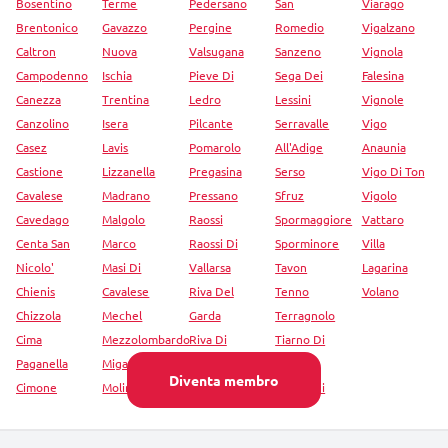
Bosentino
Terme
Pedersano
San
Viarago
Brentonico
Gavazzo
Pergine
Romedio
Vigalzano
Caltron
Nuova
Valsugana
Sanzeno
Vignola
Campodenno
Ischia
Pieve Di
Sega Dei
Falesina
Canezza
Trentina
Ledro
Lessini
Vignole
Canzolino
Isera
Pilcante
Serravalle
Vigo
Casez
Lavis
Pomarolo
All'Adige
Anaunia
Castione
Lizzanella
Pregasina
Serso
Vigo Di Ton
Cavalese
Madrano
Pressano
Sfruz
Vigolo
Cavedago
Malgolo
Raossi
Spormaggiore
Vattaro
Centa San
Marco
Raossi Di
Sporminore
Villa
Nicolo'
Masi Di
Vallarsa
Tavon
Lagarina
Chienis
Cavalese
Riva Del
Tenno
Volano
Chizzola
Mechel
Garda
Terragnolo
Cima
Mezzolombardo
Riva Di
Tiarno Di
Paganella
Migazzone
Vallarsa
Sopra
Diventa membro
Cimone
Molina Di
Romeno
Tiarno Di