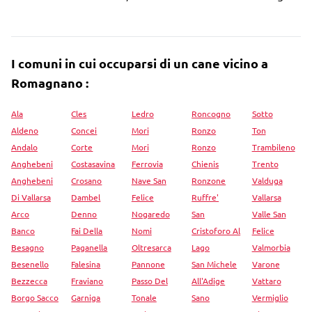
I comuni in cui occuparsi di un cane vicino a
Romagnano :
Ala
Cles
Ledro
Roncogno
Sotto
Aldeno
Concei
Mori
Ronzo
Ton
Andalo
Corte
Mori
Ronzo
Trambileno
Anghebeni
Costasavina
Ferrovia
Chienis
Trento
Anghebeni
Crosano
Nave San
Ronzone
Valduga
Di Vallarsa
Dambel
Felice
Ruffre'
Vallarsa
Arco
Denno
Nogaredo
San
Valle San
Banco
Fai Della
Nomi
Cristoforo Al
Felice
Besagno
Paganella
Oltresarca
Lago
Valmorbia
Besenello
Falesina
Pannone
San Michele
Varone
Bezzecca
Fraviano
Passo Del
All'Adige
Vattaro
Borgo Sacco
Garniga
Tonale
Sano
Vermiglio