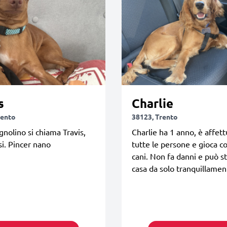
s
Charlie
rento
38123, Trento
agnolino si chiama Travis,
Charlie ha 1 anno, è affet
i. Pincer nano
tutte le persone e gioca con
cani. Non fa danni e può s
casa da solo tranquillamen