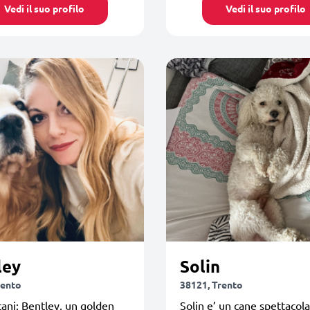
Vedi il suo profilo
Vedi il suo profilo
ley
Solin
rento
38121, Trento
ani: Bentley, un golden
Solin e’ un cane spettacola