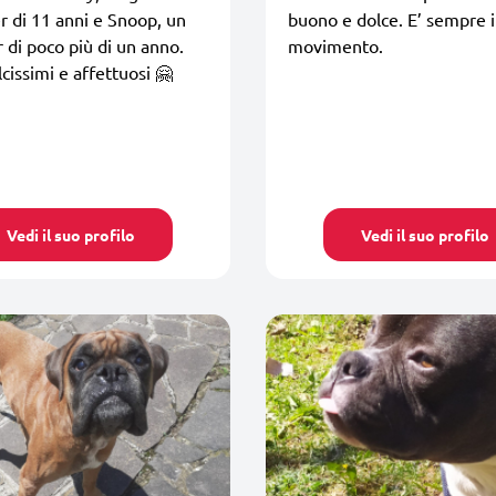
r di 11 anni e Snoop, un
buono e dolce. E’ sempre 
 di poco più di un anno.
movimento.
cissimi e affettuosi 🤗
Vedi il suo profilo
Vedi il suo profilo