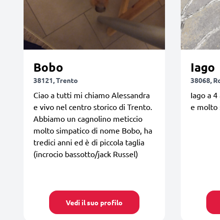
Bobo
Iago
38121, Trento
38068, R
Ciao a tutti mi chiamo Alessandra
Iago a 4
e vivo nel centro storico di Trento.
e molto 
Abbiamo un cagnolino meticcio
molto simpatico di nome Bobo, ha
tredici anni ed è di piccola taglia
(incrocio bassotto/jack Russel)
Vedi il suo profilo