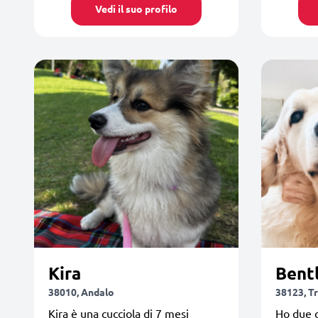
Vedi il suo profilo
Kira
Bent
38010, Andalo
38123, T
Kira è una cucciola di 7 mesi
Ho due c