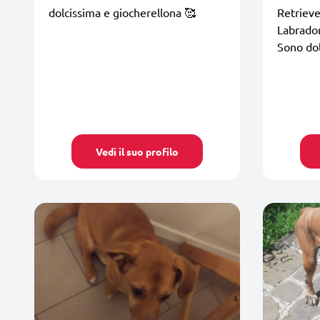
dolcissima e giocherellona 🥰
Retrieve
Labrador
Sono dol
Vedi il suo profilo