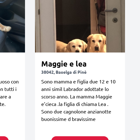
Maggie e lea
38042, Baselga di Pinè
tuoso con
Sono mamma e figlia due 12 e 10
 tutti i
anni simil Labrador adottate lo
tare a
scorso anno. La mamma Maggie
te.
e’cieca .la figlia di chiama Lea .
Sono due cagnolone anzianotte
buonissime d bravissime