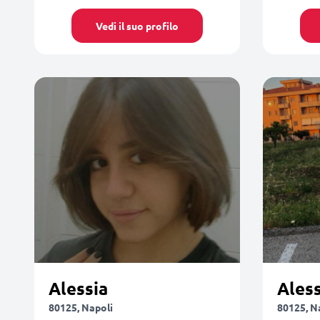
Vedi il suo profilo
Alessia
Aless
80125, Napoli
80125, N