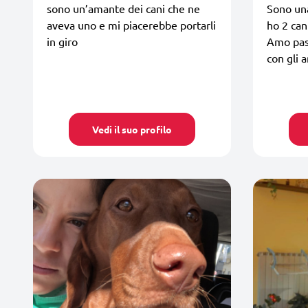
sono un’amante dei cani che ne
Sono una
aveva uno e mi piacerebbe portarli
ho 2 can
in giro
Amo pass
con gli a
Vedi il suo profilo