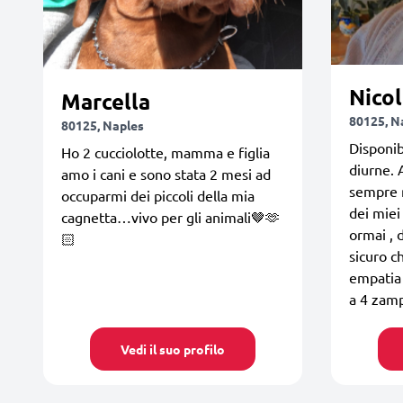
Nicol
Marcella
80125, N
80125, Naples
Disponib
Ho 2 cucciolotte, mamma e figlia
diurne. 
amo i cani e sono stata 2 mesi ad
sempre m
occuparmi dei piccoli della mia
dei miei
cagnetta…vivo per gli animali🤎🫶
ormai , 
🏻
sicuro c
empatia 
a 4 zam
Vedi il suo profilo