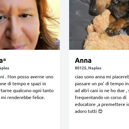
a⁸
Anna
aples
80125, Naples
ni . Non posso averne uno
ciao sono anna mi piacere
one di tempo e spazi in
passare un po’ di tempo i
rtarne qualcuno ogni tanto
ad altri cani io ne ho due , 
 mi renderebbe felice.
frequentando un corso di
educatore ,a premettere io
adoro tutti 😍