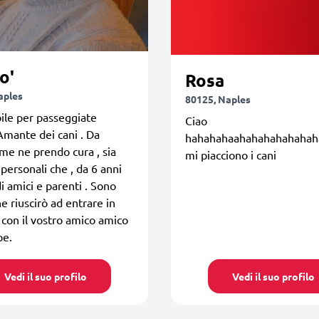
o'
Rosa
aples
80125, Naples
ile per passeggiate
Ciao
Amante dei cani . Da
hahahahaahahahahahahah
e ne prendo cura , sia
mi piacciono i cani
 personali che , da 6 anni
di amici e parenti . Sono
he riuscirò ad entrare in
con il vostro amico amico
pe.
Vedi il suo profilo
Vedi il suo profilo