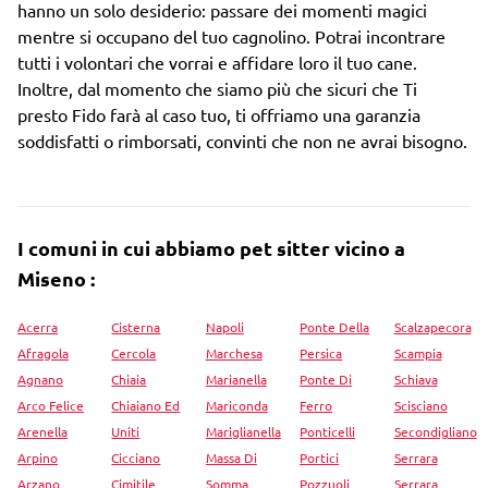
hanno un solo desiderio: passare dei momenti magici
mentre si occupano del tuo cagnolino. Potrai incontrare
tutti i volontari che vorrai e affidare loro il tuo cane.
Inoltre, dal momento che siamo più che sicuri che Ti
presto Fido farà al caso tuo, ti offriamo una garanzia
soddisfatti o rimborsati, convinti che non ne avrai bisogno.
I comuni in cui abbiamo pet sitter vicino a
Miseno :
Acerra
Cisterna
Napoli
Ponte Della
Scalzapecora
Afragola
Cercola
Marchesa
Persica
Scampia
Agnano
Chiaia
Marianella
Ponte Di
Schiava
Arco Felice
Chiaiano Ed
Mariconda
Ferro
Scisciano
Arenella
Uniti
Mariglianella
Ponticelli
Secondigliano
Arpino
Cicciano
Massa Di
Portici
Serrara
Arzano
Cimitile
Somma
Pozzuoli
Serrara