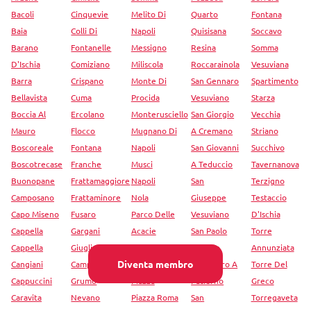
Bacoli
Cinquevie
Melito Di
Quarto
Fontana
Baia
Colli Di
Napoli
Quisisana
Soccavo
Barano
Fontanelle
Messigno
Resina
Somma
D'Ischia
Comiziano
Miliscola
Roccarainola
Vesuviana
Barra
Crispano
Monte Di
San Gennaro
Spartimento
Bellavista
Cuma
Procida
Vesuviano
Starza
Boccia Al
Ercolano
Monterusciello
San Giorgio
Vecchia
Mauro
Flocco
Mugnano Di
A Cremano
Striano
Boscoreale
Fontana
Napoli
San Giovanni
Succhivo
Boscotrecase
Franche
Musci
A Teduccio
Tavernanova
Buonopane
Frattamaggiore
Napoli
San
Terzigno
Camposano
Frattaminore
Nola
Giuseppe
Testaccio
Capo Miseno
Fusaro
Parco Delle
Vesuviano
D'Ischia
Cappella
Gargani
Acacie
San Paolo
Torre
Cappella
Giugliano In
Pezzalunga
Bel Sito
Annunziata
Diventa membro
Cangiani
Campania
Pianura
San Pietro A
Torre Del
Cappuccini
Grumo
Piazza
Patierno
Greco
Caravita
Nevano
Piazza Roma
San
Torregaveta