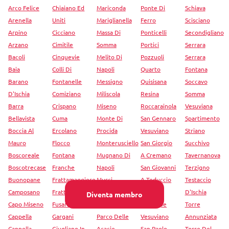
Arco Felice
Chiaiano Ed
Mariconda
Ponte Di
Schiava
Arenella
Uniti
Mariglianella
Ferro
Scisciano
Arpino
Cicciano
Massa Di
Ponticelli
Secondigliano
Arzano
Cimitile
Somma
Portici
Serrara
Bacoli
Cinquevie
Melito Di
Pozzuoli
Serrara
Baia
Colli Di
Napoli
Quarto
Fontana
Barano
Fontanelle
Messigno
Quisisana
Soccavo
D'Ischia
Comiziano
Miliscola
Resina
Somma
Barra
Crispano
Miseno
Roccarainola
Vesuviana
Bellavista
Cuma
Monte Di
San Gennaro
Spartimento
Boccia Al
Ercolano
Procida
Vesuviano
Striano
Mauro
Flocco
Monterusciello
San Giorgio
Succhivo
Boscoreale
Fontana
Mugnano Di
A Cremano
Tavernanova
Boscotrecase
Franche
Napoli
San Giovanni
Terzigno
Buonopane
Frattamaggiore
Musci
A Teduccio
Testaccio
Camposano
Frattaminore
Napoli
San
D'Ischia
Diventa membro
Capo Miseno
Fusaro
Nola
Giuseppe
Torre
Cappella
Gargani
Parco Delle
Vesuviano
Annunziata
Cappella
Giugliano In
Acacie
San Paolo
Torre Del