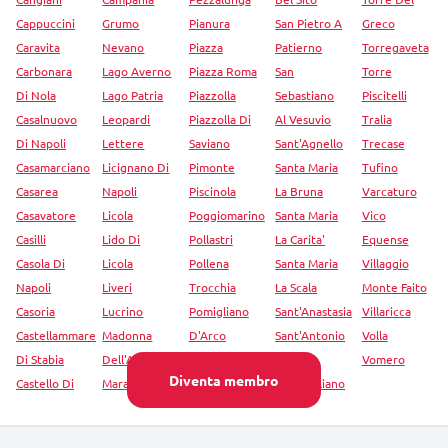
Cappuccini
Grumo
Pianura
San Pietro A
Greco
Caravita
Nevano
Piazza
Patierno
Torregaveta
Carbonara
Lago Averno
Piazza Roma
San
Torre
Di Nola
Lago Patria
Piazzolla
Sebastiano
Piscitelli
Casalnuovo
Leopardi
Piazzolla Di
Al Vesuvio
Tralia
Di Napoli
Lettere
Saviano
Sant'Agnello
Trecase
Casamarciano
Licignano Di
Pimonte
Santa Maria
Tufino
Casarea
Napoli
Piscinola
La Bruna
Varcaturo
Casavatore
Licola
Poggiomarino
Santa Maria
Vico
Casilli
Lido Di
Pollastri
La Carita'
Equense
Casola Di
Licola
Pollena
Santa Maria
Villaggio
Napoli
Liveri
Trocchia
La Scala
Monte Faito
Casoria
Lucrino
Pomigliano
Sant'Anastasia
Villaricca
Castellammare
Madonna
D'Arco
Sant'Antonio
Volla
Di Stabia
Dell'Arco
Pompei
Abate
Vomero
Diventa membro
Castello Di
Marano Di
Pompei
San Vitaliano