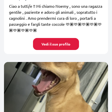
Ciao a tutti/e !! Mi chiamo Noemy , sono una ragazza
gentile , paziente e adoro gli animali , sopratutto i
cagnolini . Amo prendermi cura di loro , portarli a
passeggio e fargli tante coccole 🫶🏽🫶🏽🫶🏽🫶🏽🫶
🏽🫶🏽🫶🏽🫶🏽
Vedi il suo profilo