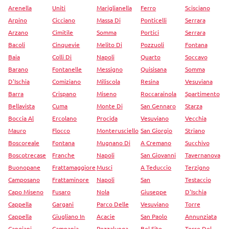
Arenella
Uniti
Mariglianella
Ferro
Scisciano
Arpino
Cicciano
Massa Di
Ponticelli
Serrara
Arzano
Cimitile
Somma
Portici
Serrara
Bacoli
Cinquevie
Melito Di
Pozzuoli
Fontana
Baia
Colli Di
Napoli
Quarto
Soccavo
Barano
Fontanelle
Messigno
Quisisana
Somma
D'Ischia
Comiziano
Miliscola
Resina
Vesuviana
Barra
Crispano
Miseno
Roccarainola
Spartimento
Bellavista
Cuma
Monte Di
San Gennaro
Starza
Boccia Al
Ercolano
Procida
Vesuviano
Vecchia
Mauro
Flocco
Monterusciello
San Giorgio
Striano
Boscoreale
Fontana
Mugnano Di
A Cremano
Succhivo
Boscotrecase
Franche
Napoli
San Giovanni
Tavernanova
Buonopane
Frattamaggiore
Musci
A Teduccio
Terzigno
Camposano
Frattaminore
Napoli
San
Testaccio
Capo Miseno
Fusaro
Nola
Giuseppe
D'Ischia
Cappella
Gargani
Parco Delle
Vesuviano
Torre
Cappella
Giugliano In
Acacie
San Paolo
Annunziata
Cangiani
Campania
Pezzalunga
Bel Sito
Torre Del