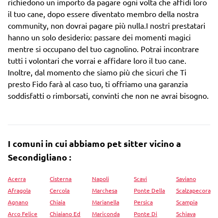
richiedono un importo da pagare ogni volta che affidi loro
il tuo cane, dopo essere diventato membro della nostra
community, non dovrai pagare più nulla.I nostri prestatari
hanno un solo desiderio: passare dei momenti magici
mentre si occupano del tuo cagnolino. Potrai incontrare
tutti i volontari che vorrai e affidare loro il tuo cane.
Inoltre, dal momento che siamo più che sicuri che Ti
presto Fido farà al caso tuo, ti offriamo una garanzia
soddisfatti o rimborsati, convinti che non ne avrai bisogno.
I comuni in cui abbiamo pet sitter vicino a
Secondigliano :
Acerra
Cisterna
Napoli
Scavi
Saviano
Afragola
Cercola
Marchesa
Ponte Della
Scalzapecora
Agnano
Chiaia
Marianella
Persica
Scampia
Arco Felice
Chiaiano Ed
Mariconda
Ponte Di
Schiava