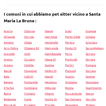
I comuni in cui abbiamo pet sitter vicino a Santa
Maria La Bruna :
Acerra
Cisterna
Napoli
Scavi
Scampia
Afragola
Cercola
Marchesa
Ponte Della
Schiava
Agnano
Chiaia
Marianella
Persica
Scisciano
Arco Felice
Chiaiano Ed
Mariconda
Ponte Di
Secondigliano
Arenella
Uniti
Mariglianella
Ferro
Serrara
Arpino
Cicciano
Massa Di
Ponticelli
Serrara
Arzano
Cimitile
Somma
Portici
Fontana
Bacoli
Cinquevie
Melito Di
Pozzuoli
Soccavo
Baia
Colli Di
Napoli
Quarto
Somma
Barano
Fontanelle
Messigno
Quisisana
Vesuviana
D'Ischia
Comiziano
Miliscola
Resina
Spartimento
Barra
Crispano
Miseno
Roccarainola
Starza
Bellavista
Cuma
Monte Di
San Gennaro
Vecchia
Boccia Al
Ercolano
Procida
Vesuviano
Striano