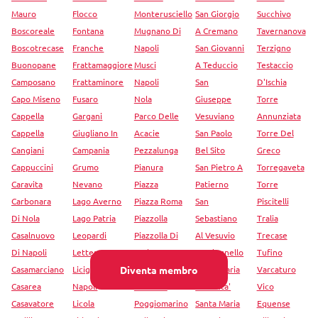
Mauro
Flocco
Monterusciello
San Giorgio
Succhivo
Boscoreale
Fontana
Mugnano Di
A Cremano
Tavernanova
Boscotrecase
Franche
Napoli
San Giovanni
Terzigno
Buonopane
Frattamaggiore
Musci
A Teduccio
Testaccio
Camposano
Frattaminore
Napoli
San
D'Ischia
Capo Miseno
Fusaro
Nola
Giuseppe
Torre
Cappella
Gargani
Parco Delle
Vesuviano
Annunziata
Cappella
Giugliano In
Acacie
San Paolo
Torre Del
Cangiani
Campania
Pezzalunga
Bel Sito
Greco
Cappuccini
Grumo
Pianura
San Pietro A
Torregaveta
Caravita
Nevano
Piazza
Patierno
Torre
Carbonara
Lago Averno
Piazza Roma
San
Piscitelli
Di Nola
Lago Patria
Piazzolla
Sebastiano
Tralia
Casalnuovo
Leopardi
Piazzolla Di
Al Vesuvio
Trecase
Di Napoli
Lettere
Saviano
Sant'Agnello
Tufino
Casamarciano
Licignano Di
Pimonte
Santa Maria
Varcaturo
Diventa membro
Casarea
Napoli
Piscinola
La Carita'
Vico
Casavatore
Licola
Poggiomarino
Santa Maria
Equense