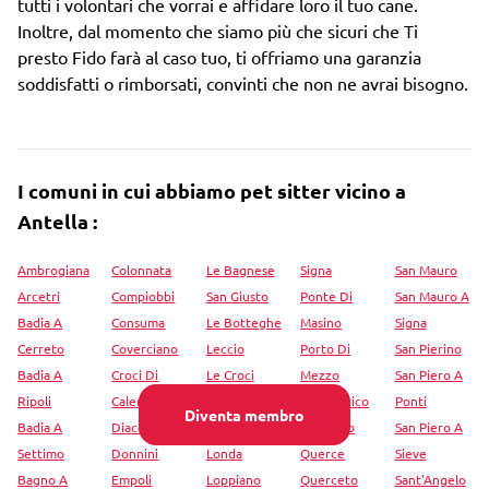
tutti i volontari che vorrai e affidare loro il tuo cane.
Inoltre, dal momento che siamo più che sicuri che Ti
presto Fido farà al caso tuo, ti offriamo una garanzia
soddisfatti o rimborsati, convinti che non ne avrai bisogno.
I comuni in cui abbiamo pet sitter vicino a
Antella :
Ambrogiana
Colonnata
Le Bagnese
Signa
San Mauro
Arcetri
Compiobbi
San Giusto
Ponte Di
San Mauro A
Badia A
Consuma
Le Botteghe
Masino
Signa
Cerreto
Coverciano
Leccio
Porto Di
San Pierino
Badia A
Croci Di
Le Croci
Mezzo
San Piero A
Ripoli
Calenzano
Limite
Pozzolatico
Ponti
Diventa membro
Badia A
Diacceto
Sull'Arno
Pratolino
San Piero A
Settimo
Donnini
Londa
Querce
Sieve
Bagno A
Empoli
Loppiano
Querceto
Sant'Angelo