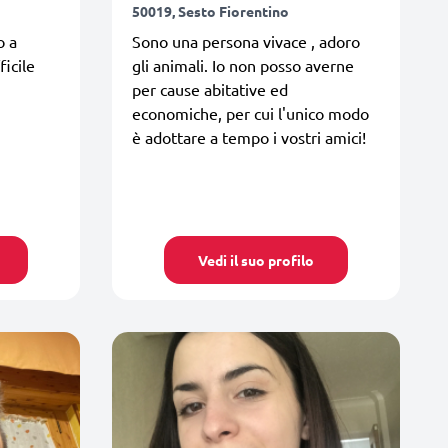
50019, Sesto Fiorentino
o a
Sono una persona vivace , adoro
icile
gli animali. Io non posso averne
per cause abitative ed
economiche, per cui l'unico modo
è adottare a tempo i vostri amici!
Vedi il suo profilo