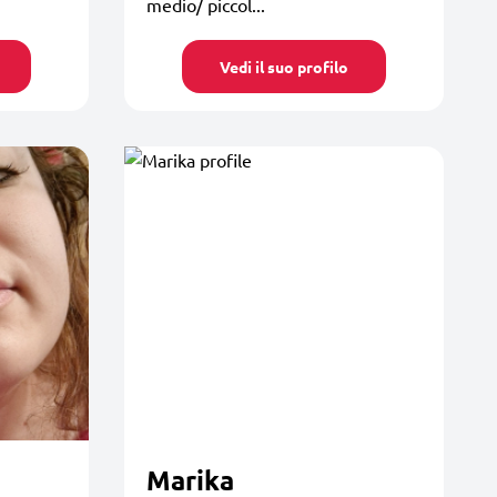
medio/ piccol...
Vedi il suo profilo
Marika