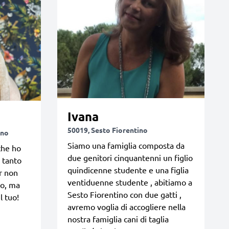
Ivana
50019, Sesto Fiorentino
rno
Siamo una famiglia composta da
che ho
due genitori cinquantenni un figlio
 tanto
quindicenne studente e una figlia
r non
ventiduenne studente , abitiamo a
lo, ma
Sesto Fiorentino con due gatti ,
l tuo!
avremo voglia di accogliere nella
nostra famiglia cani di taglia