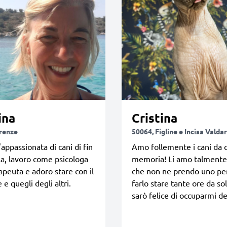
ina
Cristina
irenze
50064, Figline e Incisa Valda
appassionata di cani di fin
Amo follemente i cani da 
la, lavoro come psicologa
memoria! Li amo talmente
apeuta e adoro stare con il
che non ne prendo uno pe
e quegli degli altri.
farlo stare tante ore da so
sarò felice di occuparmi de