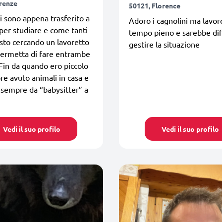
irenze
50121, Florence
i sono appena trasferito a
Adoro i cagnolini ma lavor
per studiare e come tanti
tempo pieno e sarebbe diff
 sto cercando un lavoretto
gestire la situazione
permetta di fare entrambe
 Fin da quando ero piccolo
e avuto animali in casa e
 sempre da “babysitter” a
Vedi il suo profilo
Vedi il suo profilo