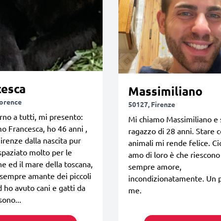
cesca
Massimiliano
lorence
50127, Firenze
no a tutti, mi presento:
Mi chiamo Massimiliano e
o Francesca, ho 46 anni ,
ragazzo di 28 anni. Stare c
Firenze dalla nascita pur
animali mi rende felice. Ci
paziato molto per le
amo di loro è che riescono
 ed il mare della toscana,
sempre amore,
sempre amante dei piccoli
incondizionatamente. Un 
d ho avuto cani e gatti da
me.
ono...