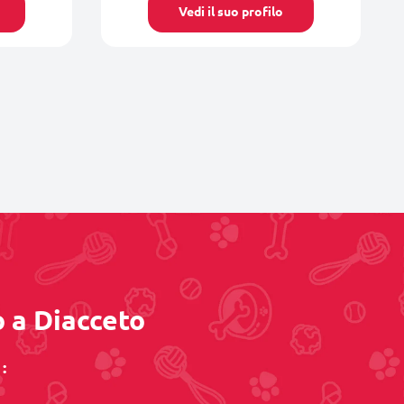
Vedi il suo profilo
o a Diacceto
: