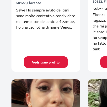
50123, F
50127, Florence
Salve! M
Salve Ho sempre avuto dei cani
Firenze 
sono molto contento a condividere
ragazzi,
dei tempi con dei amici a 4 zampe,
che mi 
ho una cagnolina di nome Venus.
le cose!
ho sempr
ho fatto
tanti...
Vedi il suo profilo