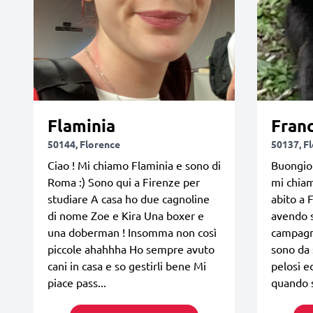
Flaminia
Fran
50144, Florence
50137, F
Ciao ! Mi chiamo Flaminia e sono di
Buongior
Roma :) Sono qui a Firenze per
mi chiam
studiare A casa ho due cagnoline
abito a 
di nome Zoe e Kira Una boxer e
avendo s
una doberman ! Insomma non così
campagne
piccole ahahhha Ho sempre avuto
sono da 
cani in casa e so gestirli bene Mi
pelosi e
piace pass...
quando s