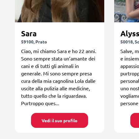
Sara
Alys
59100, Prato
50018, S
Ciao, mi chiamo Sara e ho 22 anni.
Salve, m
Sono sempre stata un’amante dei
e insie
cani e di tutti gli animali in
appassio
generale. Mi sono sempre presa
purtropp
cura della mia cagnolina Lola dalle
persona
uscite alla pulizia alle medicine,
uno nos
tutto quello che la riguardava.
vogliam
Purtroppo ques...
persone
Vedi il suo profilo