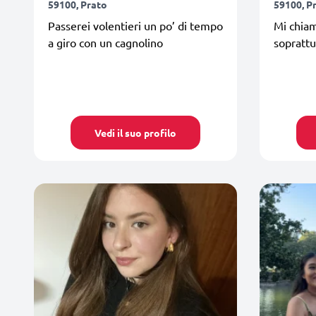
59100, Prato
59100, P
Passerei volentieri un po’ di tempo
Mi chiam
a giro con un cagnolino
soprattu
Vedi il suo profilo