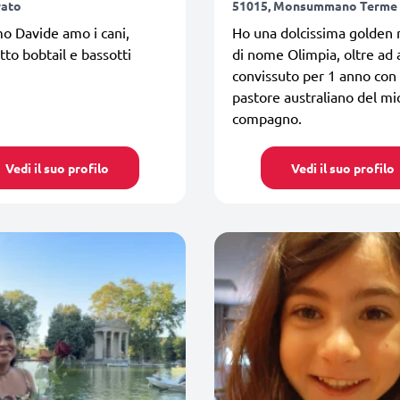
rato
51015, Monsummano Terme
o Davide amo i cani,
Ho una dolcissima golden 
tto bobtail e bassotti
di nome Olimpia, oltre ad 
convissuto per 1 anno con 
pastore australiano del mi
compagno.
Vedi il suo profilo
Vedi il suo profilo