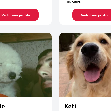
mio cane.
Vedi il suo profilo
Vedi il suo profilo
de
Keti