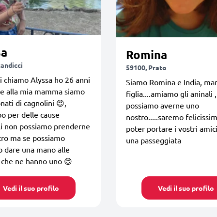
sa
Romina
candicci
59100, Prato
i chiamo Alyssa ho 26 anni
Siamo Romina e India, m
me alla mia mamma siamo
figlia....amiamo gli aninali
nati di cagnolini 😍,
possiamo averne uno
o per delle cause
nostro.....saremo felicissi
li non possiamo prenderne
poter portare i vostri amici
tro ma se possiamo
una passeggiata
o dare una mano alle
 che ne hanno uno 😊
Vedi il suo profilo
Vedi il suo profilo