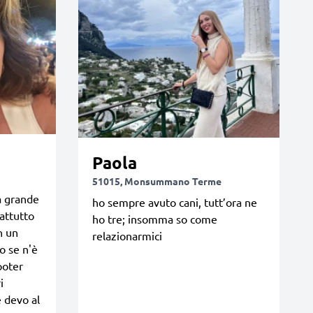
Paola
51015, Monsummano Terme
a grande
ho sempre avuto cani, tutt’ora ne
attutto
ho tre; insomma so come
n un
relazionarmici
 se n'è
poter
i
e devo al