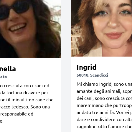
Ingrid
nella
50018, Scandicci
rato
Mi chiamo Ingrid, sono un
o cresciuta con i cani ed
amante degli animali, sopr
 la fortuna di avere per
dei cani, sono cresciuta co
nni il mio ultimo cane che
maremmano che purtroppo
racco tedesco. Sono una
andato tre anni fa. Vorrei 
 responsabile ed
dare e condividere con altr
e.
cagnolini tutto l'amore ch