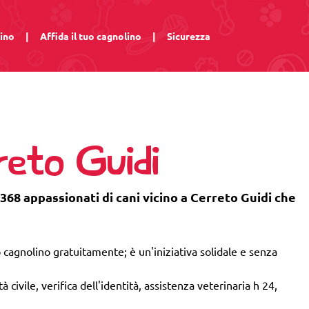
lino
|
Affida il tuo cagnolino
|
Sicurezza
reto Guidi
 368 appassionati di cani vicino a Cerreto Guidi che
 cagnolino gratuitamente; è un'iniziativa solidale e senza
 civile, verifica dell'identità, assistenza veterinaria h 24,