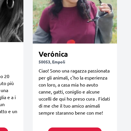
Verónica
50053, Empoli
Ciao! Sono una ragazza passionata
Ho 20
per gli animali, c'ho la esperienza
uto più
con loro, a casa mia ho avuto
n una
canne, gatti, coniglio e alcune
lia e a i
uccelli de qui ho preso cura . Fidati
 un
di me che il tuo amico animali
atto e un
sempre staranno bene con me!