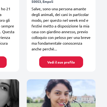
50053, Empoli
 ho 21
Salve, sono una persona amante
a
degli animali, dei cani in particolar
oro gli
modo, per questo nel week end e
no sempre
festivi metto a disposizione la mia
i. Questa
casa con giardino annesso, previo
rienza
colloquio con peloso per una breve
icura
ma fondamentale conoscenza
anche perchè...
Vedi il suo profilo