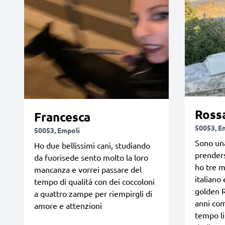
Ross
Francesca
50053, E
50053, Empoli
Sono un
Ho due bellissimi cani, studiando
prenders
da fuorisede sento molto la loro
ho tre m
mancanza e vorrei passare del
italiano
tempo di qualità con dei coccoloni
golden R
a quattro zampe per riempirgli di
anni com
amore e attenzioni
tempo li