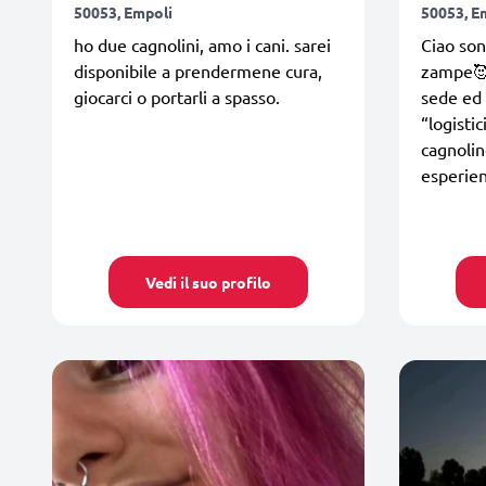
50053, Empoli
50053, E
ho due cagnolini, amo i cani. sarei
Ciao son
disponibile a prendermene cura,
zampe🥰
giocarci o portarli a spasso.
sede ed
“logisti
cagnolin
esperien
Vedi il suo profilo