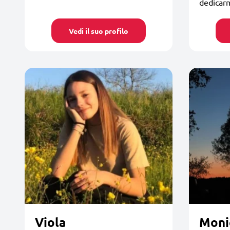
dedicarmi
Vedi il suo profilo
Viola
Moni