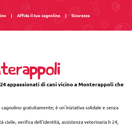
lino
|
Affida il tuo cagnolino
|
Sicurezza
terappoli
 24 appassionati di cani vicino a Monterappoli che
 cagnolino gratuitamente; è un'iniziativa solidale e senza
 civile, verifica dell'identità, assistenza veterinaria h 24,