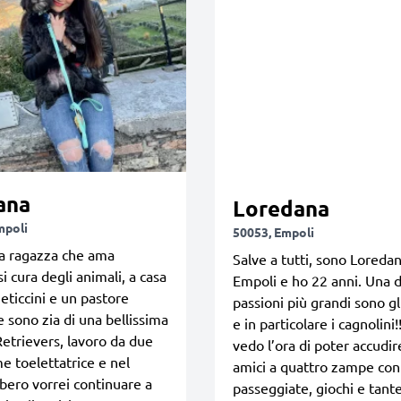
ana
Loredana
mpoli
50053, Empoli
a ragazza che ama
Salve a tutti, sono Loredan
i cura degli animali, a casa
Empoli e ho 22 anni. Una 
eticcini e un pastore
passioni più grandi sono gl
 e sono zia di una bellissima
e in particolare i cagnolini
etrievers, lavoro da due
vedo l’ora di poter accudire
e toelettatrice e nel
amici a quattro zampe con
bero vorrei continuare a
passeggiate, giochi e tant