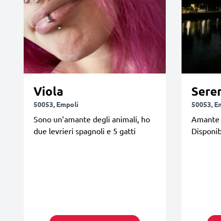
Viola
Sere
50053, Empoli
50053, E
Sono un’amante degli animali, ho
Amante d
due levrieri spagnoli e 5 gatti
Disponib