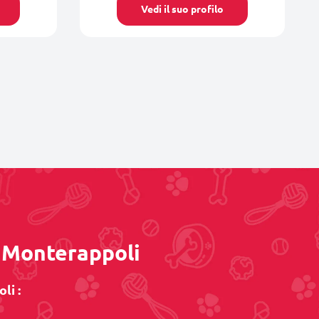
Vedi il suo profilo
 a Monterappoli
li :