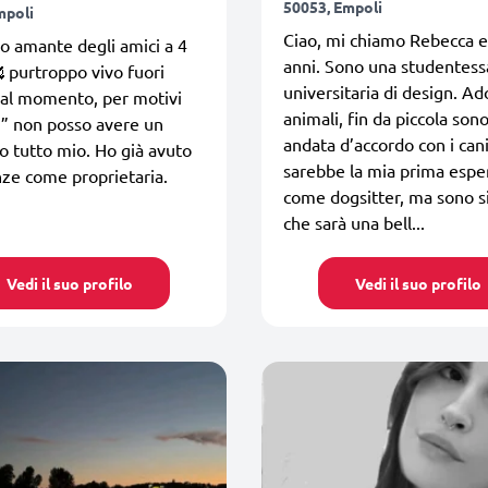
50053, Empoli
mpoli
Ciao, mi chiamo Rebecca e
o amante degli amici a 4
anni. Sono una studentess
 purtroppo vivo fuori
universitaria di design. Ad
 al momento, per motivi
animali, fin da piccola so
ci” non posso avere un
andata d’accordo con i can
o tutto mio. Ho già avuto
sarebbe la mia prima espe
ze come proprietaria.
come dogsitter, ma sono s
che sarà una bell...
Vedi il suo profilo
Vedi il suo profilo