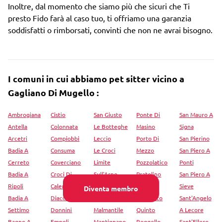
Inoltre, dal momento che siamo più che sicuri che Ti
presto Fido farà al caso tuo, ti offriamo una garanzia
soddisfatti o rimborsati, convinti che non ne avrai bisogno.
I comuni in cui abbiamo pet sitter vicino a
Gagliano Di Mugello :
Ambrogiana
Cistio
San Giusto
Ponte Di
San Mauro A
Antella
Colonnata
Le Botteghe
Masino
Signa
Arcetri
Compiobbi
Leccio
Porto Di
San Pierino
Badia A
Consuma
Le Croci
Mezzo
San Piero A
Cerreto
Coverciano
Limite
Pozzolatico
Ponti
Badia A
Croci Di
Sull'Arno
Pratolino
San Piero A
Ripoli
Calenzano
Londa
Querce
Sieve
Diventa membro
Badia A
Diacceto
Loppiano
Querceto
Sant'Angelo
Settimo
Donnini
Malmantile
Quinto
A Lecore
Bagno A
Empoli
Mantignano
Reggello
Sant'Ellero