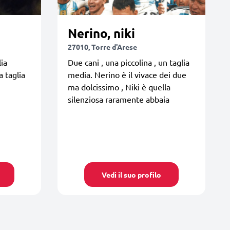
Nerino, niki
27010, Torre d'Arese
lia
Due cani , una piccolina , un taglia
 taglia
media. Nerino è il vivace dei due
ma dolcissimo , Niki è quella
silenziosa raramente abbaia
Vedi il suo profilo