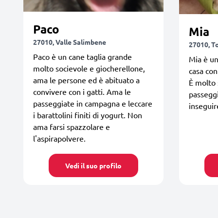
Paco
Mia
27010, Valle Salimbene
27010, T
Paco è un cane taglia grande
Mia è un
molto socievole e giocherellone,
casa con
ama le persone ed è abituato a
È molto 
convivere con i gatti. Ama le
passeggi
passeggiate in campagna e leccare
inseguir
i barattolini finiti di yogurt. Non
ama farsi spazzolare e
l'aspirapolvere.
Vedi il suo profilo