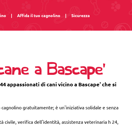
lino
|
Affida il tuo cagnolino
|
Sicurezza
cane a Bascape'
44 appassionati di cani vicino a Bascape' che si
 cagnolino gratuitamente; è un'iniziativa solidale e senza
 civile, verifica dell'identità, assistenza veterinaria h 24,