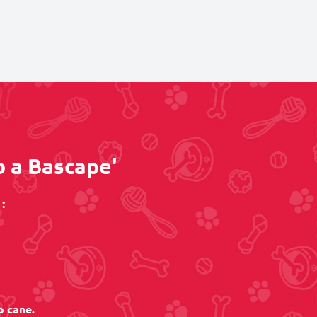
o a Bascape'
:
o cane.