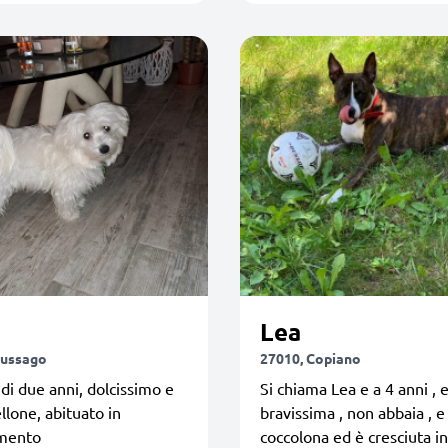
Lea
iussago
27010, Copiano
di due anni, dolcissimo e
Si chiama Lea e a 4 anni , 
llone, abituato in
bravissima , non abbaia , e
mento
coccolona ed è cresciuta i