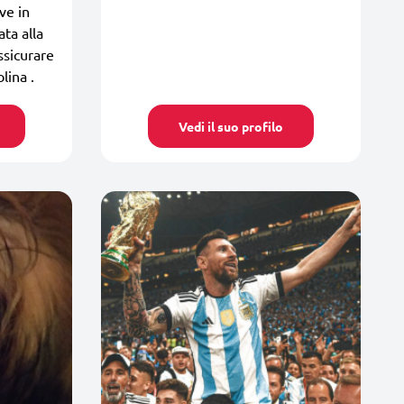
ve in
ata alla
ssicurare
lina .
Vedi il suo profilo