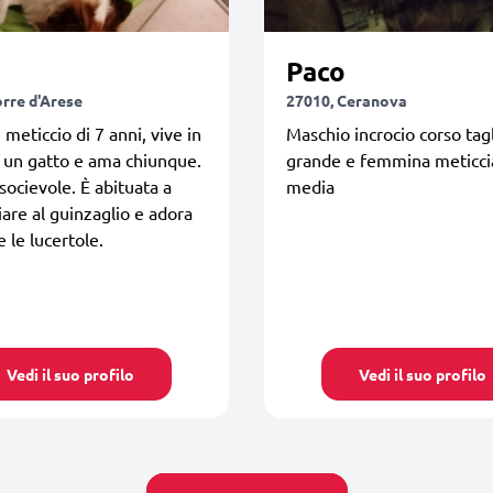
Paco
orre d'Arese
27010, Ceranova
 meticcio di 7 anni, vive in
Maschio incrocio corso tag
 un gatto e ama chiunque.
grande e femmina meticcia
socievole. È abituata a
media
are al guinzaglio e adora
e le lucertole.
Vedi il suo profilo
Vedi il suo profilo