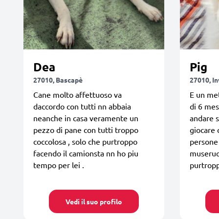
Dea
Pig
27010, Bascapè
27010, I
Cane molto affettuoso va
E un met
daccordo con tutti nn abbaia
di 6 mes
neanche in casa veramente un
andare s
pezzo di pane con tutti troppo
giocare 
coccolosa , solo che purtroppo
persone
facendo il camionsta nn ho piu
museruo
tempo per lei .
purtropp
Vedi il suo profilo