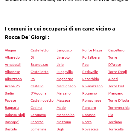
I comuni in cui occuparsi di un cane vicino a
Rocca De' Giorgi :
Alagna
Castelletto
Langosco
Ponte Nizza
Castellaro
Albaredo
Di
Linarolo
Portalbera
Torre
Arnaboldi
Branduzzo
Lirio
Rea
D'Arese
Albonese
Castelletto
Lungavilla
Redavalle
Torre Degli
Albuzzano
Po
Magherno
Retorbido
Alberi
Arena Po
Castello
Marcignago
Rivanazzano
Torre Del
Badia
D'Agogna
Marzano
Rognano
Mangano
Pavese
Castelnovetto
Massaua
Romagnese
Torre D'Isola
Bagnaria
Cecima
Mede
Roncaro
Torrevecchia
Balossa Bigli
Ceranova
Menconico
Rosasco
Pia
Bascape'
Ceretto
Mezzana
Rotta
Torriano
Bastida
Lomellina
Bigli
Rovescala
Torricella