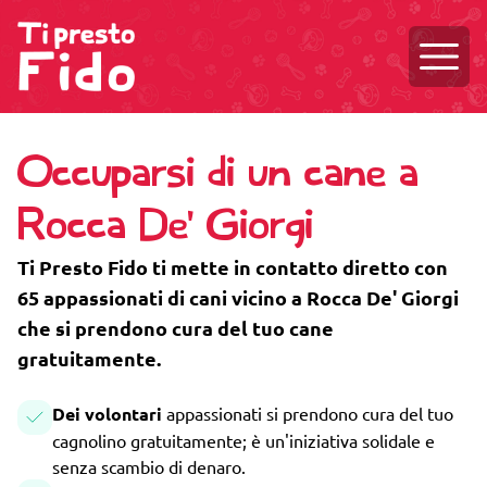
Aprire
Occuparsi di un cane a
Rocca De' Giorgi
Ti Presto Fido ti mette in contatto diretto con
65 appassionati di cani vicino a Rocca De' Giorgi
che si prendono cura del tuo cane
gratuitamente.
Dei volontari
appassionati si prendono cura del tuo
cagnolino gratuitamente; è un'iniziativa solidale e
senza scambio di denaro.