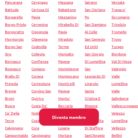
Pancarana
Cergnago
Mezzana
Sairano
Verzate
Battuda
Certosa Di
Rabattone
San Cipriano
Travaco'
Borgarello
Pavia
Mezzanino
Po
Siccomario
Borgo Priolo
Cervesina
Mirabello Di
San Damiano
Trivolzio
Borgoratto
Cigognola
Pavia
Al Colle
Tromello
Mormorolo
Cilavegna
Miradolo
San Genesio
Trovo
Borgo San
Codevilla
Terme
Ed Uniti
Turago
Siro
Collegio
Montalto
San Giorgio
Bordone
Bornasco
Confienza
Pavese
Di Lomellina
Val Di Nizza
Bosnasco
Copiano
Monteleone
San
Valeggio
Brallo Di
Corana
Montescano
Leonardo Di
Valle
Pregola
Corteolona
Monticelli
Linarolo
Lomellina
Breme
Corvino San
Pavese
Santa
Valle
Broni
Quirico
Montu'
Cristina E
Salimbene
Busca
Costa De'
Beccaria
Bissone
Vallescuropass
Ca' Della
Nobili
Mornico
Santa
Velezzo
Diventa membro
Terra
Cozzo
Mornico
Margherita
Lomellina
Calvignano
Cura
Losana
Di Staffora
Vellezzo
Camporinaldo
Carpignano
Mortara
Sant'Angelo
Bellini