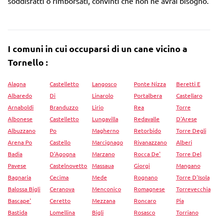
soddisfatti o rimborsati, convinti che non ne avrai bisogno.
I comuni in cui occuparsi di un cane vicino a
Tornello :
Alagna
Castelletto
Langosco
Ponte Nizza
Beretti E
Albaredo
Di
Linarolo
Portalbera
Castellaro
Arnaboldi
Branduzzo
Lirio
Rea
Torre
Albonese
Castelletto
Lungavilla
Redavalle
D'Arese
Albuzzano
Po
Magherno
Retorbido
Torre Degli
Arena Po
Castello
Marcignago
Rivanazzano
Alberi
Badia
D'Agogna
Marzano
Rocca De'
Torre Del
Pavese
Castelnovetto
Massaua
Giorgi
Mangano
Bagnaria
Cecima
Mede
Rognano
Torre D'Isola
Balossa Bigli
Ceranova
Menconico
Romagnese
Torrevecchia
Bascape'
Ceretto
Mezzana
Roncaro
Pia
Bastida
Lomellina
Bigli
Rosasco
Torriano