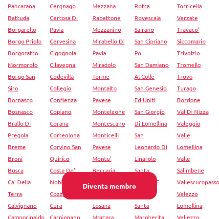
Pancarana
Cergnago
Mezzana
Rotta
Torricella
Battuda
Certosa Di
Rabattone
Rovescala
Verzate
Borgarello
Pavia
Mezzanino
Sairano
Travaco'
Borgo Priolo
Cervesina
Mirabello Di
San Cipriano
Siccomario
Borgoratto
Cigognola
Pavia
Po
Trivolzio
Mormorolo
Cilavegna
Miradolo
San Damiano
Tromello
Borgo San
Codevilla
Terme
Al Colle
Trovo
Siro
Collegio
Montalto
San Genesio
Turago
Bornasco
Confienza
Pavese
Ed Uniti
Bordone
Bosnasco
Copiano
Monteleone
San Giorgio
Val Di Nizza
Brallo Di
Corana
Montescano
Di Lomellina
Valeggio
Pregola
Corteolona
Monticelli
San
Valle
Breme
Corvino San
Pavese
Leonardo Di
Lomellina
Broni
Quirico
Montu'
Linarolo
Valle
Busca
Costa De'
Beccaria
Santa
Salimbene
Ca' Della
Nobili
Mornico
Cristina E
Vallescuropass
Diventa membro
Terra
Cozzo
Mornico
Bissone
Velezzo
Calvignano
Cura
Losana
Santa
Lomellina
Camporinaldo
Carpignano
Mortara
Margherita
Vellezzo