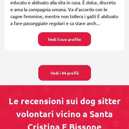
educato e abituato alla vita in casa. È dolce, discreto
e ama la compagnia umana. Va d’accordo con le
cagne femmine, mentre non tollera i gatti È abituato
a fare passeggiate regolari e sa stare anch...
Vedi il suo profilo
Vedi i 44 profili
Le recensioni sui dog sitter
volontari vicino a Santa
Cristina E Bissone