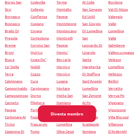
Borgo San
Codevilla
Terme
Al Colle
Bordone
Siro
Collegio
Montalto
San Genesio
Val Di Nizza
Bornasco
Confienza
Pavese
Ed Uniti
Valeggio
Bosnasco
Copiano
Monteleone
San Giorgio
Valle
Brallo Di
Corana
Montescano
Di Lomellina
Lomellina
Pregola
Corteolona
Monticelli
San
Valle
Breme
Corvino San
Pavese
Leonardo Di
Salimbene
Broni
Quirico
Montu'
Linarolo
Vallescuropass
Busca
Costa De'
Beccaria
Santa
Velezzo
Ca' Della
Nobili
Mornico
Margherita
Lomellina
Terra
Cozzo
Mornico
Di Staffora
Vellezzo
Calvignano
Cura
Losana
Sant'Angelo
Bellini
Camporinaldo
Carpignano
Mortara
Lomellina
Verretto
Campospinoso
Dorno
Motta San
San Zenone
Verrua Po
Canneto
Filighera
Damiano
Al Po
Vigevano
Pavese
Fortunago
Nicorvo
Sartirana
Vigonzone
Diventa membro
Carbonara Al
Fossarmato
Olevano Di
Lomellina
Villa Biscossi
Ticino
Frascarolo
Lomellina
Scaldasole
Villanova
Casanova Di
Fumo
Oliva Gessi
Semiana
D'Ardenghi