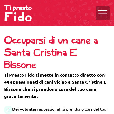
Aprire
Occuparsi di un cane a
Santa Cristina E
Bissone
Ti Presto Fido ti mette in contatto diretto con
44 appassionati di cani vicino a Santa Cristina E
Bissone che si prendono cura del tuo cane
gratuitamente.
Dei volontari
appassionati si prendono cura del tuo