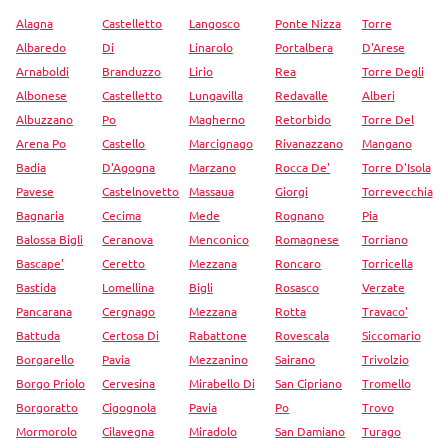
Alagna
Castelletto
Langosco
Ponte Nizza
Torre
Albaredo
Di
Linarolo
Portalbera
D'Arese
Arnaboldi
Branduzzo
Lirio
Rea
Torre Degli
Albonese
Castelletto
Lungavilla
Redavalle
Alberi
Albuzzano
Po
Magherno
Retorbido
Torre Del
Arena Po
Castello
Marcignago
Rivanazzano
Mangano
Badia
D'Agogna
Marzano
Rocca De'
Torre D'Isola
Pavese
Castelnovetto
Massaua
Giorgi
Torrevecchia
Bagnaria
Cecima
Mede
Rognano
Pia
Balossa Bigli
Ceranova
Menconico
Romagnese
Torriano
Bascape'
Ceretto
Mezzana
Roncaro
Torricella
Bastida
Lomellina
Bigli
Rosasco
Verzate
Pancarana
Cergnago
Mezzana
Rotta
Travaco'
Battuda
Certosa Di
Rabattone
Rovescala
Siccomario
Borgarello
Pavia
Mezzanino
Sairano
Trivolzio
Borgo Priolo
Cervesina
Mirabello Di
San Cipriano
Tromello
Borgoratto
Cigognola
Pavia
Po
Trovo
Mormorolo
Cilavegna
Miradolo
San Damiano
Turago