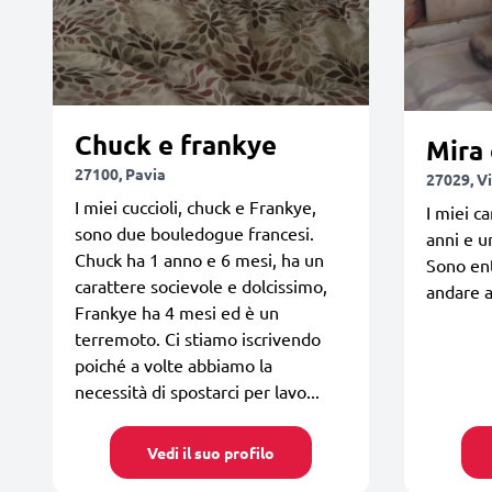
Chuck e frankye
Mira 
27100, Pavia
27029, V
I miei cuccioli, chuck e Frankye,
I miei c
sono due bouledogue francesi.
anni e u
Chuck ha 1 anno e 6 mesi, ha un
Sono en
carattere socievole e dolcissimo,
andare a
Frankye ha 4 mesi ed è un
terremoto. Ci stiamo iscrivendo
poiché a volte abbiamo la
necessità di spostarci per lavo...
Vedi il suo profilo