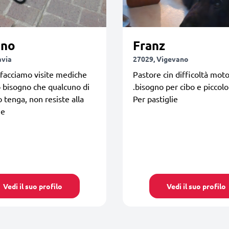
ino
Franz
avia
27029, Vigevano
facciamo visite mediche
Pastore cin difficoltà moto
 bisogno che qualcuno di
.bisogno per cibo e piccolo
o tenga, non resiste alla
Per pastiglie
ne
Vedi il suo profilo
Vedi il suo profilo