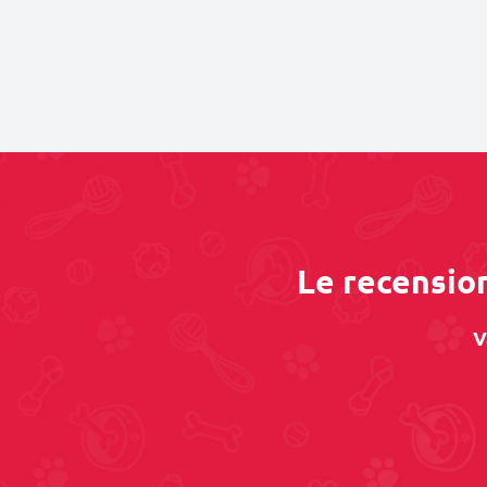
Le recension
V