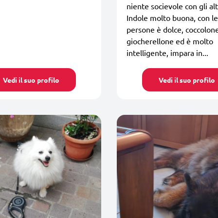
niente socievole con gli alt
Indole molto buona, con le
persone è dolce, coccolon
giocherellone ed è molto
intelligente, impara in...
Vedi il suo profilo
Vedi il suo profilo