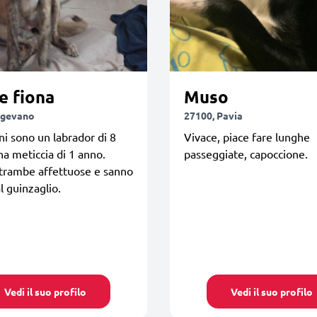
e fiona
Muso
igevano
27100, Pavia
ani sono un labrador di 8
Vivace, piace fare lunghe
na meticcia di 1 anno.
passeggiate, capoccione.
trambe affettuose e sanno
l guinzaglio.
Vedi il suo profilo
Vedi il suo profilo