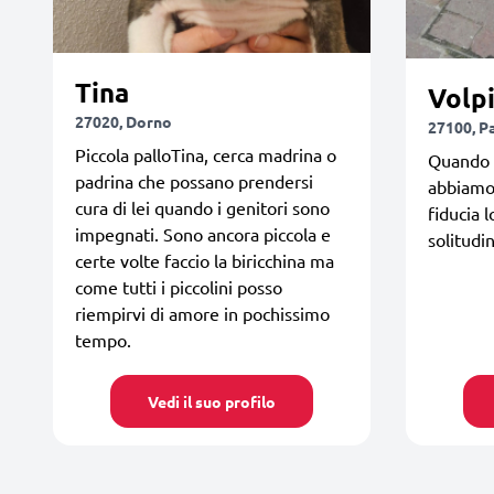
Tina
Volp
27020, Dorno
27100, P
Piccola palloTina, cerca madrina o
Quando 
padrina che possano prendersi
abbiamo
cura di lei quando i genitori sono
fiducia l
impegnati. Sono ancora piccola e
solitudi
certe volte faccio la biricchina ma
come tutti i piccolini posso
riempirvi di amore in pochissimo
tempo.
Vedi il suo profilo