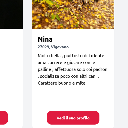
Nina
27029, Vigevano
Molto bella , piuttosto diffidente ,
ama correre e giocare con le
palline , affettuosa solo coi padroni
, socializza poco con altri cani .
Carattere buono e mite
Vedi il suo profilo