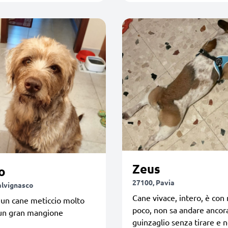
Zeus
o
27100, Pavia
alvignasco
Cane vivace, intero, è con 
 un cane meticcio molto
poco, non sa andare ancor
 un gran mangione
guinzaglio senza tirare e 