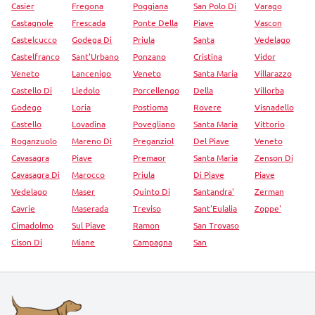
Casier
Fregona
Poggiana
San Polo Di
Varago
Castagnole
Frescada
Ponte Della
Piave
Vascon
Castelcucco
Godega Di
Priula
Santa
Vedelago
Castelfranco
Sant'Urbano
Ponzano
Cristina
Vidor
Veneto
Lancenigo
Veneto
Santa Maria
Villarazzo
Castello Di
Liedolo
Porcellengo
Della
Villorba
Godego
Loria
Postioma
Rovere
Visnadello
Castello
Lovadina
Povegliano
Santa Maria
Vittorio
Roganzuolo
Mareno Di
Preganziol
Del Piave
Veneto
Cavasagra
Piave
Premaor
Santa Maria
Zenson Di
Cavasagra Di
Marocco
Priula
Di Piave
Piave
Vedelago
Maser
Quinto Di
Santandra'
Zerman
Cavrie
Maserada
Treviso
Sant'Eulalia
Zoppe'
Cimadolmo
Sul Piave
Ramon
San Trovaso
Cison Di
Miane
Campagna
San