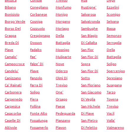
Bibano
Conegliano
Monfumo
Rustigne'
Ezzelini
Bonisiolo
Corbanese
Monigo
Salvarosa
Scomigo
Borgo Verde
Cosniga
Morgano
Salvatronda
Selvana
Borso Del
Cozzuolo
Moriago
Sambughe
Bassa
Grappa
Crespignaga
Della
San Biagio
Semonzo
Breda Di
Dosson
Battaglia
Di Callalta
Sernaglia
Piave
Fadalto
Mosnigo
San Fior
Della
Camalo'
Fae'
Muliparte
San Fior Di
Battaglia
Campocroce
Falze' Di
Nove
Sopra
Soligo
Candelu'
Piave
Oderzo
San Fior Di
Spercenigo
Canizzano
Fanzolo
Olmi Di
Sotto
Spresiano
Ca' Rainati
Farra Di
Treviso
San Floriano
Susegana
Carbonera
Soligo
One'
San Giacomo
Tarzo
Carpenedo
Fiera
Orsago
Di Veglia
Tovena
Carpesica
Follina
Paese
San Michele
Treviso
Casacorba
Fonte Alto
Pedeguarda
Di Piave
Vacil
Caselle Di
Fossalunga
Pianzano
San Pietro
Valla'
Altivole
Fossamerlo
Piavon
Di Feletto
Valmareno