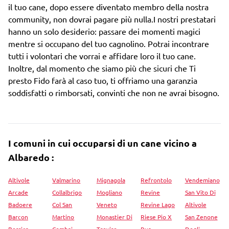
il tuo cane, dopo essere diventato membro della nostra
community, non dovrai pagare più nulla.I nostri prestatari
hanno un solo desiderio: passare dei momenti magici
mentre si occupano del tuo cagnolino. Potrai incontrare
tutti i volontari che vorrai e affidare loro il tuo cane.
Inoltre, dal momento che siamo più che sicuri che Ti
presto Fido farà al caso tuo, ti offriamo una garanzia
soddisfatti o rimborsati, convinti che non ne avrai bisogno.
I comuni in cui occuparsi di un cane vicino a
Albaredo :
Altivole
Valmarino
Mignagola
Refrontolo
Vendemiano
Arcade
Collalbrigo
Mogliano
Revine
San Vito Di
Badoere
Col San
Veneto
Revine Lago
Altivole
Barcon
Martino
Monastier Di
Riese Pio X
San Zenone
Bessica
Combai
Treviso
Rua
Degli