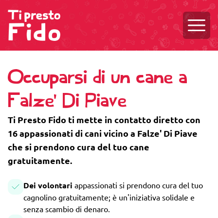
Aprire
Occuparsi di un cane a
Falze' Di Piave
Ti Presto Fido ti mette in contatto diretto con
16 appassionati di cani vicino a Falze' Di Piave
che si prendono cura del tuo cane
gratuitamente.
Dei volontari
appassionati si prendono cura del tuo
cagnolino gratuitamente; è un'iniziativa solidale e
senza scambio di denaro.