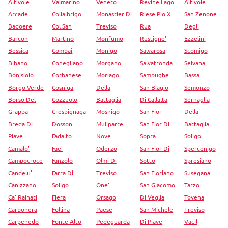
Altivole
Valmarino
Veneto
Revine Lago
Altivole
Arcade
Collalbrigo
Monastier Di
Riese Pio X
San Zenone
Badoere
Col San
Treviso
Rua
Degli
Barcon
Martino
Monfumo
Rustigne'
Ezzelini
Bessica
Combai
Monigo
Salvarosa
Scomigo
Bibano
Conegliano
Morgano
Salvatronda
Selvana
Bonisiolo
Corbanese
Moriago
Sambughe
Bassa
Borgo Verde
Cosniga
Della
San Biagio
Semonzo
Borso Del
Cozzuolo
Battaglia
Di Callalta
Sernaglia
Grappa
Crespignaga
Mosnigo
San Fior
Della
Breda Di
Dosson
Muliparte
San Fior Di
Battaglia
Piave
Fadalto
Nove
Sopra
Soligo
Camalo'
Fae'
Oderzo
San Fior Di
Spercenigo
Campocroce
Fanzolo
Olmi Di
Sotto
Spresiano
Candelu'
Farra Di
Treviso
San Floriano
Susegana
Canizzano
Soligo
One'
San Giacomo
Tarzo
Ca' Rainati
Fiera
Orsago
Di Veglia
Tovena
Carbonera
Follina
Paese
San Michele
Treviso
Carpenedo
Fonte Alto
Pedeguarda
Di Piave
Vacil