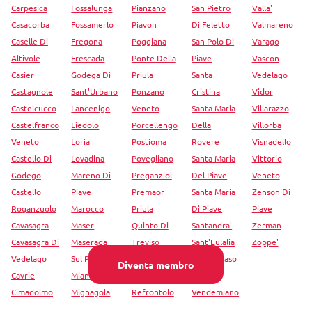
Carpesica
Fossalunga
Pianzano
San Pietro
Valla'
Casacorba
Fossamerlo
Piavon
Di Feletto
Valmareno
Caselle Di
Fregona
Poggiana
San Polo Di
Varago
Altivole
Frescada
Ponte Della
Piave
Vascon
Casier
Godega Di
Priula
Santa
Vedelago
Castagnole
Sant'Urbano
Ponzano
Cristina
Vidor
Castelcucco
Lancenigo
Veneto
Santa Maria
Villarazzo
Castelfranco
Liedolo
Porcellengo
Della
Villorba
Veneto
Loria
Postioma
Rovere
Visnadello
Castello Di
Lovadina
Povegliano
Santa Maria
Vittorio
Godego
Mareno Di
Preganziol
Del Piave
Veneto
Castello
Piave
Premaor
Santa Maria
Zenson Di
Roganzuolo
Marocco
Priula
Di Piave
Piave
Cavasagra
Maser
Quinto Di
Santandra'
Zerman
Cavasagra Di
Maserada
Treviso
Sant'Eulalia
Zoppe'
Vedelago
Sul Piave
Ramon
San Trovaso
Diventa membro
Cavrie
Miane
Campagna
San
Cimadolmo
Mignagola
Refrontolo
Vendemiano