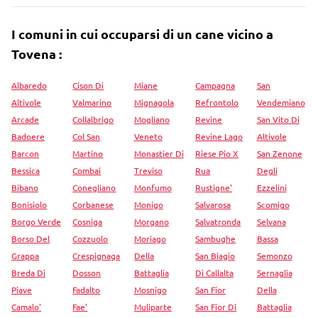
I comuni in cui occuparsi di un cane vicino a
Tovena :
Albaredo
Cison Di
Miane
Campagna
San
Altivole
Valmarino
Mignagola
Refrontolo
Vendemiano
Arcade
Collalbrigo
Mogliano
Revine
San Vito Di
Badoere
Col San
Veneto
Revine Lago
Altivole
Barcon
Martino
Monastier Di
Riese Pio X
San Zenone
Bessica
Combai
Treviso
Rua
Degli
Bibano
Conegliano
Monfumo
Rustigne'
Ezzelini
Bonisiolo
Corbanese
Monigo
Salvarosa
Scomigo
Borgo Verde
Cosniga
Morgano
Salvatronda
Selvana
Borso Del
Cozzuolo
Moriago
Sambughe
Bassa
Grappa
Crespignaga
Della
San Biagio
Semonzo
Breda Di
Dosson
Battaglia
Di Callalta
Sernaglia
Piave
Fadalto
Mosnigo
San Fior
Della
Camalo'
Fae'
Muliparte
San Fior Di
Battaglia