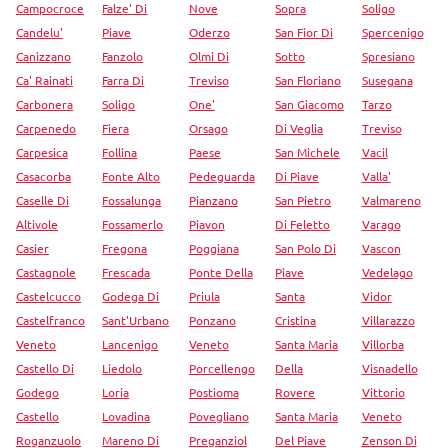
Campocroce
Falze' Di
Nove
Sopra
Soligo
Candelu'
Piave
Oderzo
San Fior Di
Spercenigo
Canizzano
Fanzolo
Olmi Di
Sotto
Spresiano
Ca' Rainati
Farra Di
Treviso
San Floriano
Susegana
Carbonera
Soligo
One'
San Giacomo
Tarzo
Carpenedo
Fiera
Orsago
Di Veglia
Treviso
Carpesica
Follina
Paese
San Michele
Vacil
Casacorba
Fonte Alto
Pedeguarda
Di Piave
Valla'
Caselle Di
Fossalunga
Pianzano
San Pietro
Valmareno
Altivole
Fossamerlo
Piavon
Di Feletto
Varago
Casier
Fregona
Poggiana
San Polo Di
Vascon
Castagnole
Frescada
Ponte Della
Piave
Vedelago
Castelcucco
Godega Di
Priula
Santa
Vidor
Castelfranco
Sant'Urbano
Ponzano
Cristina
Villarazzo
Veneto
Lancenigo
Veneto
Santa Maria
Villorba
Castello Di
Liedolo
Porcellengo
Della
Visnadello
Godego
Loria
Postioma
Rovere
Vittorio
Castello
Lovadina
Povegliano
Santa Maria
Veneto
Roganzuolo
Mareno Di
Preganziol
Del Piave
Zenson Di