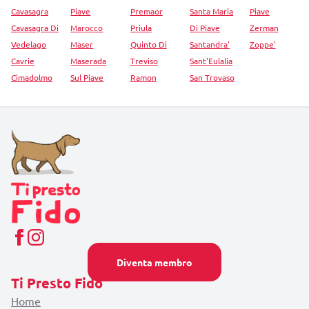
Cavasagra
Piave
Premaor
Santa Maria
Piave
Cavasagra Di
Marocco
Priula
Di Piave
Zerman
Vedelago
Maser
Quinto Di
Santandra'
Zoppe'
Cavrie
Maserada
Treviso
Sant'Eulalia
Cimadolmo
Sul Piave
Ramon
San Trovaso
Diventa membro
Ti Presto Fido
Home