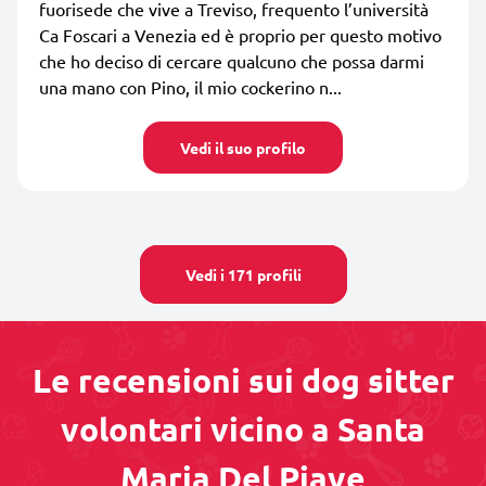
fuorisede che vive a Treviso, frequento l’università
Ca Foscari a Venezia ed è proprio per questo motivo
che ho deciso di cercare qualcuno che possa darmi
una mano con Pino, il mio cockerino n...
Vedi il suo profilo
Vedi i 171 profili
Le recensioni sui dog sitter
volontari vicino a Santa
Maria Del Piave