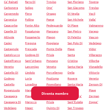
Ca' Rainati
Farra Di
Treviso
San Floriano
Tovena
Carbonera
Soligo
One'
San Giacomo
Treviso
Carpenedo
Fiera
Orsago
Di Veglia
Vacil
Carpesica
Follina
Paese
San Michele
Valla'
Casacorba
Fonte Alto
Pedeguarda
Di Piave
Valmareno
Caselle Di
Fossalunga
Pianzano
San Pietro
Varago
Altivole
Fossamerlo
Piavon
Di Feletto
Vascon
Casier
Fregona
Poggiana
San Polo Di
Vedelago
Castagnole
Frescada
Ponte Della
Piave
Vidor
Castelcucco
Godega Di
Priula
Santa
Villarazzo
Castelfranco
Sant'Urbano
Ponzano
Cristina
Villorba
Veneto
Lancenigo
Veneto
Santa Maria
Visnadello
Castello Di
Liedolo
Porcellengo
Della
Vittorio
Godego
Loria
Postioma
Rovere
Veneto
Castello
Lovadina
Povegliano
Santa Maria
Zenson Di
Roganzuolo
Mareno Di
Preganziol
Di Piave
Piave
Diventa membro
Cavasagra
Piave
Premaor
Santandra'
Zerman
Cavasagra Di
Marocco
Priula
Sant'Eulalia
Zoppe'
Vedelago
Maser
Quinto Di
San Trovaso