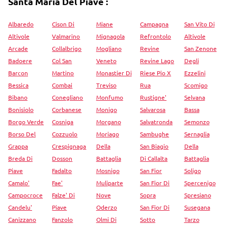
Santa Maria Del Piave :
Albaredo
Cison Di
Miane
Campagna
San Vito Di
Altivole
Valmarino
Mignagola
Refrontolo
Altivole
Arcade
Collalbrigo
Mogliano
Revine
San Zenone
Badoere
Col San
Veneto
Revine Lago
Degli
Barcon
Martino
Monastier Di
Riese Pio X
Ezzelini
Bessica
Combai
Treviso
Rua
Scomigo
Bibano
Conegliano
Monfumo
Rustigne'
Selvana
Bonisiolo
Corbanese
Monigo
Salvarosa
Bassa
Borgo Verde
Cosniga
Morgano
Salvatronda
Semonzo
Borso Del
Cozzuolo
Moriago
Sambughe
Sernaglia
Grappa
Crespignaga
Della
San Biagio
Della
Breda Di
Dosson
Battaglia
Di Callalta
Battaglia
Piave
Fadalto
Mosnigo
San Fior
Soligo
Camalo'
Fae'
Muliparte
San Fior Di
Spercenigo
Campocroce
Falze' Di
Nove
Sopra
Spresiano
Candelu'
Piave
Oderzo
San Fior Di
Susegana
Canizzano
Fanzolo
Olmi Di
Sotto
Tarzo