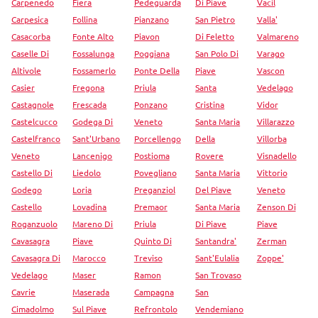
Carpenedo
Fiera
Pedeguarda
Di Piave
Vacil
Carpesica
Follina
Pianzano
San Pietro
Valla'
Casacorba
Fonte Alto
Piavon
Di Feletto
Valmareno
Caselle Di
Fossalunga
Poggiana
San Polo Di
Varago
Altivole
Fossamerlo
Ponte Della
Piave
Vascon
Casier
Fregona
Priula
Santa
Vedelago
Castagnole
Frescada
Ponzano
Cristina
Vidor
Castelcucco
Godega Di
Veneto
Santa Maria
Villarazzo
Castelfranco
Sant'Urbano
Porcellengo
Della
Villorba
Veneto
Lancenigo
Postioma
Rovere
Visnadello
Castello Di
Liedolo
Povegliano
Santa Maria
Vittorio
Godego
Loria
Preganziol
Del Piave
Veneto
Castello
Lovadina
Premaor
Santa Maria
Zenson Di
Roganzuolo
Mareno Di
Priula
Di Piave
Piave
Cavasagra
Piave
Quinto Di
Santandra'
Zerman
Cavasagra Di
Marocco
Treviso
Sant'Eulalia
Zoppe'
Vedelago
Maser
Ramon
San Trovaso
Cavrie
Maserada
Campagna
San
Cimadolmo
Sul Piave
Refrontolo
Vendemiano