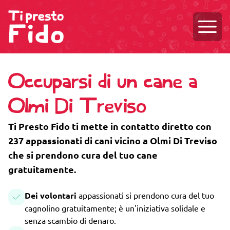
Aprire
Occuparsi di un cane a
Olmi Di Treviso
Ti Presto Fido ti mette in contatto diretto con
237 appassionati di cani vicino a Olmi Di Treviso
che si prendono cura del tuo cane
gratuitamente.
Dei volontari
appassionati si prendono cura del tuo
cagnolino gratuitamente; è un'iniziativa solidale e
senza scambio di denaro.