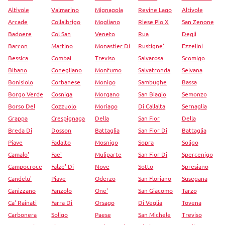
Altivole
Valmarino
Mignagola
Revine Lago
Altivole
Arcade
Collalbrigo
Mogliano
Riese Pio X
San Zenone
Badoere
Col San
Veneto
Rua
Degli
Barcon
Martino
Monastier Di
Rustigne'
Ezzelini
Bessica
Combai
Treviso
Salvarosa
Scomigo
Bibano
Conegliano
Monfumo
Salvatronda
Selvana
Bonisiolo
Corbanese
Monigo
Sambughe
Bassa
Borgo Verde
Cosniga
Morgano
San Biagio
Semonzo
Borso Del
Cozzuolo
Moriago
Di Callalta
Sernaglia
Grappa
Crespignaga
Della
San Fior
Della
Breda Di
Dosson
Battaglia
San Fior Di
Battaglia
Piave
Fadalto
Mosnigo
Sopra
Soligo
Camalo'
Fae'
Muliparte
San Fior Di
Spercenigo
Campocroce
Falze' Di
Nove
Sotto
Spresiano
Candelu'
Piave
Oderzo
San Floriano
Susegana
Canizzano
Fanzolo
One'
San Giacomo
Tarzo
Ca' Rainati
Farra Di
Orsago
Di Veglia
Tovena
Carbonera
Soligo
Paese
San Michele
Treviso