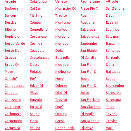
Arcade
Collalbrigo
Veneto
Revine Lago
Altivole
Badoere
Col San
Monastier Di
Riese Pio X
San Zenone
Barcon
Martino
Treviso
Rua
Degli
Bessica
Combai
Monfumo
Rustigne'
Ezzelini
Bibano
Conegliano
Monigo
Salvarosa
Scomigo
Bonisiolo
Corbanese
Morgano
Salvatronda
Selvana
Borgo Verde
Cosniga
Moriago
Sambughe
Bassa
Borso Del
Cozzuolo
Della
San Biagio
Semonzo
Grappa
Crespignaga
Battaglia
Di Callalta
Sernaglia
Breda Di
Dosson
Mosnigo
San Fior
Della
Piave
Fadalto
Muliparte
San Fior Di
Battaglia
Camalo'
Fae'
Nove
Sopra
Soligo
Campocroce
Falze' Di
Oderzo
San Fior Di
Spercenigo
Candelu'
Piave
Olmi Di
Sotto
Spresiano
Canizzano
Fanzolo
Treviso
San Floriano
Susegana
Ca' Rainati
Farra Di
One'
San Giacomo
Tarzo
Carbonera
Soligo
Orsago
Di Veglia
Tovena
Carpenedo
Fiera
Paese
San Michele
Treviso
Carpesica
Follina
Pedeguarda
Di Piave
Vacil