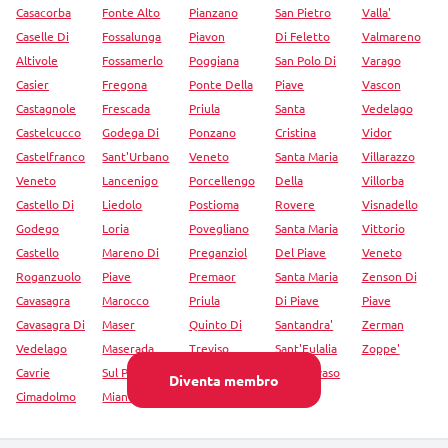
Casacorba
Fonte Alto
Pianzano
San Pietro
Valla'
Caselle Di
Fossalunga
Piavon
Di Feletto
Valmareno
Altivole
Fossamerlo
Poggiana
San Polo Di
Varago
Casier
Fregona
Ponte Della
Piave
Vascon
Castagnole
Frescada
Priula
Santa
Vedelago
Castelcucco
Godega Di
Ponzano
Cristina
Vidor
Castelfranco
Sant'Urbano
Veneto
Santa Maria
Villarazzo
Veneto
Lancenigo
Porcellengo
Della
Villorba
Castello Di
Liedolo
Postioma
Rovere
Visnadello
Godego
Loria
Povegliano
Santa Maria
Vittorio
Castello
Mareno Di
Preganziol
Del Piave
Veneto
Roganzuolo
Piave
Premaor
Santa Maria
Zenson Di
Cavasagra
Marocco
Priula
Di Piave
Piave
Cavasagra Di
Maser
Quinto Di
Santandra'
Zerman
Vedelago
Maserada
Treviso
Sant'Eulalia
Zoppe'
Cavrie
Sul Piave
Ramon
San Trovaso
Diventa membro
Cimadolmo
Miane
Campagna
San