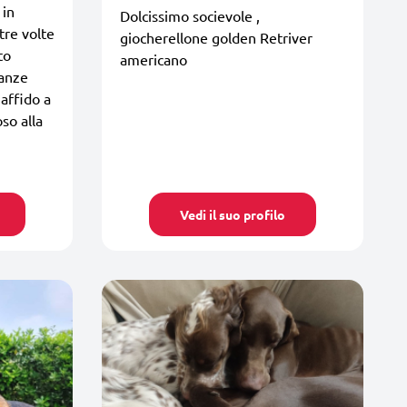
 in
Dolcissimo socievole ,
re volte
giocherellone golden Retriver
to
americano
canze
affido a
so alla
Vedi il suo profilo