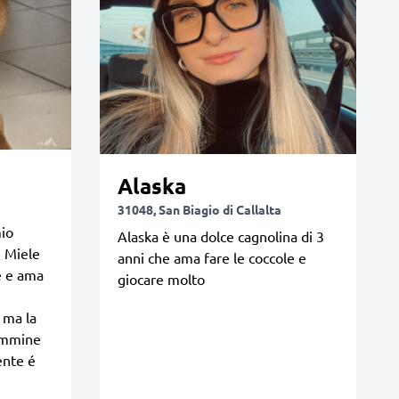
Alaska
31048, San Biagio di Callalta
mio
Alaska è una dolce cagnolina di 3
. Miele
anni che ama fare le coccole e
e e ama
giocare molto
. ma la
femmine
ente é