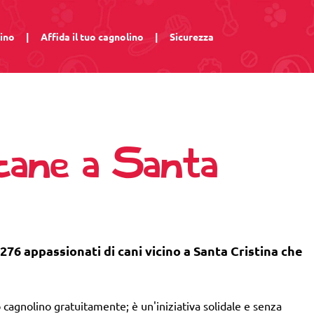
lino
|
Affida il tuo cagnolino
|
Sicurezza
 cane a Santa
276 appassionati di cani vicino a Santa Cristina che
 cagnolino gratuitamente; è un'iniziativa solidale e senza