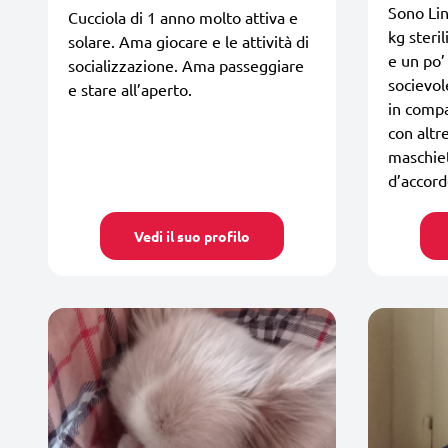
Sono Lin
Cucciola di 1 anno molto attiva e
kg steri
solare. Ama giocare e le attività di
e un po’
socializzazione. Ama passeggiare
socievol
e stare all’aperto.
in compa
con altr
maschie
d’accord
Vedi il suo profilo