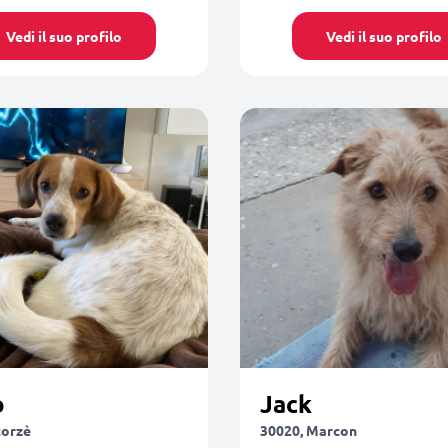
Vedi il suo profilo
Vedi il suo profilo
o
Jack
corzè
30020, Marcon