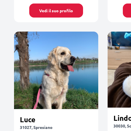
Vedi il suo profilo
Lind
Luce
30030, S
31027, Spresiano