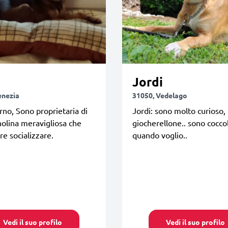
Jordi
enezia
31050, Vedelago
no, Sono proprietaria di
Jordi: sono molto curioso,
olina meravigliosa che
giocherellone.. sono cocco
re socializzare.
quando voglio..
Vedi il suo profilo
Vedi il suo profilo