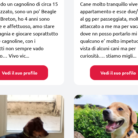
do un cagnolino di circa 15
Cane molto tranquillo vive
lizzato, sono un po’ Beagle
appartamento e esce due/t
 Breton, ho 4 anni sono
al gg per passeggiata, mol
e e affettuoso, amo stare
attaccato a me ma per va
gnia e giocare soprattutto
dove nn posso portarlo mi 
e cagnoline, con i
qualcuno e’ molto impetuo
tti non sempre vado
vista di alcuni cani ma per
o… Vivo vic...
curiosità…. stiamo migli...
Vedi il suo profilo
Vedi il suo profilo