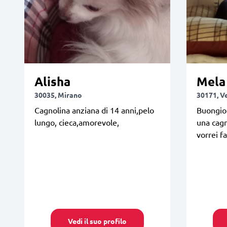
Alisha
Mela
30035, Mirano
30171, V
Cagnolina anziana di 14 anni,pelo
Buongior
lungo, cieca,amorevole,
una cagn
vorrei fa
Vedi il suo profilo