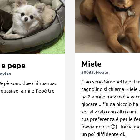
Miele
 e pepe
30033, Noale
reviso
Ciao sono Simonetta e il 
Pepè sono due chihuahua.
cagnolino si chiama Miele 
quasi sei anni e Pepè tre
ha 2 anni e mezzo é vivac
giocare .. fin da piccolo ha
socializzato con altri cani .
sua preferenza é per le 
(ovviamente 😊) . Inizialm
un po’ diffidente di...