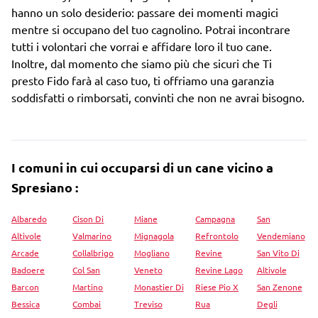
hanno un solo desiderio: passare dei momenti magici
mentre si occupano del tuo cagnolino. Potrai incontrare
tutti i volontari che vorrai e affidare loro il tuo cane.
Inoltre, dal momento che siamo più che sicuri che Ti
presto Fido farà al caso tuo, ti offriamo una garanzia
soddisfatti o rimborsati, convinti che non ne avrai bisogno.
I comuni in cui occuparsi di un cane vicino a
Spresiano :
Albaredo
Cison Di
Miane
Campagna
San
Altivole
Valmarino
Mignagola
Refrontolo
Vendemiano
Arcade
Collalbrigo
Mogliano
Revine
San Vito Di
Badoere
Col San
Veneto
Revine Lago
Altivole
Barcon
Martino
Monastier Di
Riese Pio X
San Zenone
Bessica
Combai
Treviso
Rua
Degli