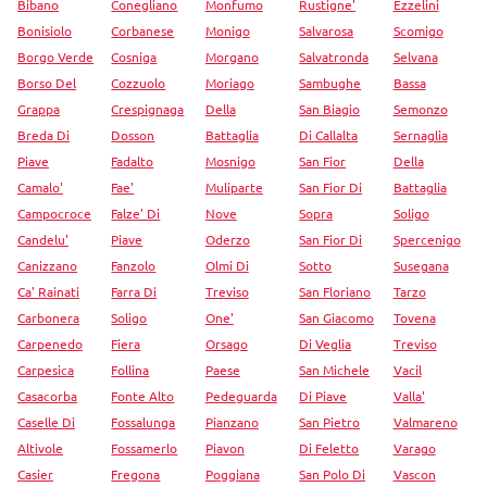
Bibano
Conegliano
Monfumo
Rustigne'
Ezzelini
Bonisiolo
Corbanese
Monigo
Salvarosa
Scomigo
Borgo Verde
Cosniga
Morgano
Salvatronda
Selvana
Borso Del
Cozzuolo
Moriago
Sambughe
Bassa
Grappa
Crespignaga
Della
San Biagio
Semonzo
Breda Di
Dosson
Battaglia
Di Callalta
Sernaglia
Piave
Fadalto
Mosnigo
San Fior
Della
Camalo'
Fae'
Muliparte
San Fior Di
Battaglia
Campocroce
Falze' Di
Nove
Sopra
Soligo
Candelu'
Piave
Oderzo
San Fior Di
Spercenigo
Canizzano
Fanzolo
Olmi Di
Sotto
Susegana
Ca' Rainati
Farra Di
Treviso
San Floriano
Tarzo
Carbonera
Soligo
One'
San Giacomo
Tovena
Carpenedo
Fiera
Orsago
Di Veglia
Treviso
Carpesica
Follina
Paese
San Michele
Vacil
Casacorba
Fonte Alto
Pedeguarda
Di Piave
Valla'
Caselle Di
Fossalunga
Pianzano
San Pietro
Valmareno
Altivole
Fossamerlo
Piavon
Di Feletto
Varago
Casier
Fregona
Poggiana
San Polo Di
Vascon