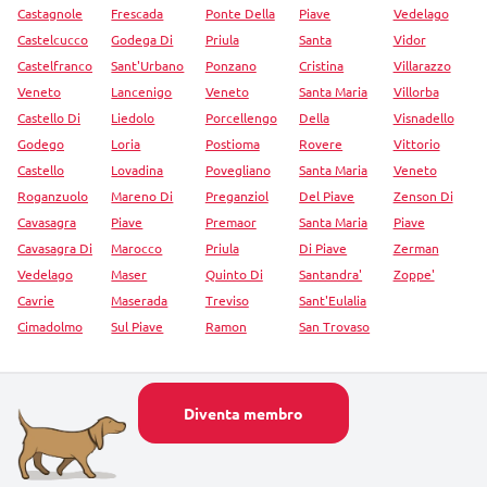
Castagnole
Frescada
Ponte Della
Piave
Vedelago
Castelcucco
Godega Di
Priula
Santa
Vidor
Castelfranco
Sant'Urbano
Ponzano
Cristina
Villarazzo
Veneto
Lancenigo
Veneto
Santa Maria
Villorba
Castello Di
Liedolo
Porcellengo
Della
Visnadello
Godego
Loria
Postioma
Rovere
Vittorio
Castello
Lovadina
Povegliano
Santa Maria
Veneto
Roganzuolo
Mareno Di
Preganziol
Del Piave
Zenson Di
Cavasagra
Piave
Premaor
Santa Maria
Piave
Cavasagra Di
Marocco
Priula
Di Piave
Zerman
Vedelago
Maser
Quinto Di
Santandra'
Zoppe'
Cavrie
Maserada
Treviso
Sant'Eulalia
Cimadolmo
Sul Piave
Ramon
San Trovaso
Diventa membro