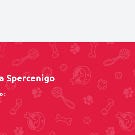
 a Spercenigo
o :