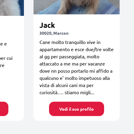
Jack
30020, Marcon
Cane molto tranquillo vive in
ce e
appartamento e esce due/tre volte
al gg per passeggiata, molto
er cui
attaccato a me ma per vacanze
are
dove nn posso portarlo mi affido a
qualcuno e’ molto impetuoso alla
vista di alcuni cani ma per
curiosità…. stiamo migli...
Vedi il suo profilo