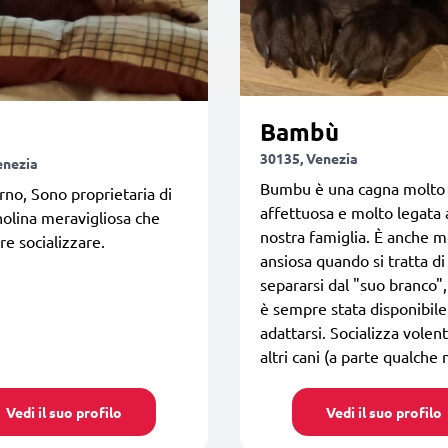
Bambù
30135, Venezia
enezia
Bumbu è una cagna molto
no, Sono proprietaria di
affettuosa e molto legata 
olina meravigliosa che
nostra famiglia. È anche m
re socializzare.
ansiosa quando si tratta di
separarsi dal "suo branco"
è sempre stata disponibile
adattarsi. Socializza volent
altri cani (a parte qualche n
Vedi il suo profilo
Vedi il suo profilo