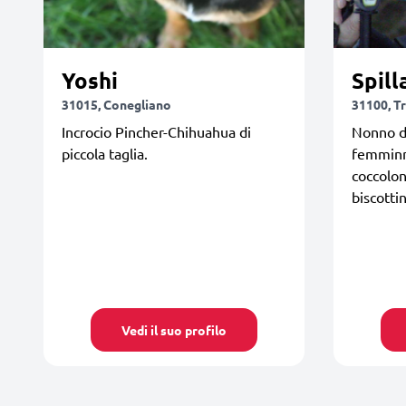
Yoshi
Spill
31015, Conegliano
31100, T
Incrocio Pincher-Chihuahua di
Nonno de
piccola taglia.
femminna
coccolon
biscotti
Vedi il suo profilo