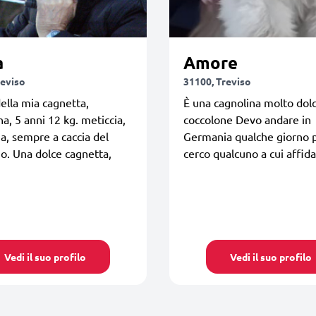
a
Amore
reviso
31100, Treviso
lla mia cagnetta,
È una cagnolina molto dol
, 5 anni 12 kg. meticcia,
coccolone Devo andare in
a, sempre a caccia del
Germania qualche giorno p
no. Una dolce cagnetta,
cerco qualcuno a cui affid
Vedi il suo profilo
Vedi il suo profilo