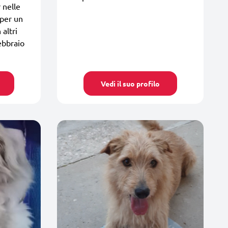
 nelle
 per un
 altri
ebbraio
Vedi il suo profilo