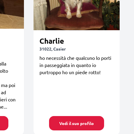
Charlie
31022, Casier
ho necessità che qualcuno lo porti
alla
in passeggiata in quanto io
olto
purtroppo ho un piede rotto!
, ma poi
 ad
ieri con
e...
Vedi il suo profilo